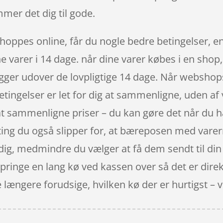
mer det dig til gode.
hoppes online, får du nogle bedre betingelser, en
e varer i 14 dage. når dine varer købes i en shop
ger udover de lovpligtige 14 dage. Når webshops 
 betingelser er let for dig at sammenligne, uden a
 at sammenligne priser – du kan gøre det når du h
ting du også slipper for, at bæreposen med varern
l dig, medmindre du vælger at få dem sendt til di
springe en lang kø ved kassen over så det er direk
ængere forudsige, hvilken kø der er hurtigst – vi g