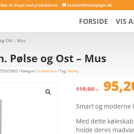
inker til shops med produkterne
kontakt@buksepigen.dk
FORSIDE
VIS 
 og Ost – Mus
. Pølse og Ost – Mus
3255925802
Kategori:
Dukkehuset
Tag:
Maileg
Den
95,
opri
119,00
kr.
pris
var:
Smart og moderne k
119,
Med dette køleskab
holde deres madvare