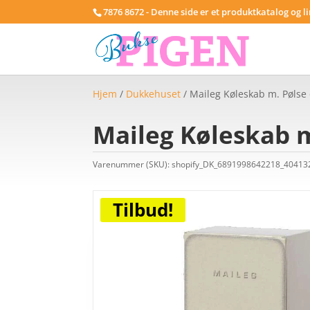
7876 8672 - Denne side er et produktkatalog og l
Hjem
/
Dukkehuset
/ Maileg Køleskab m. Pølse
Maileg Køleskab m
Varenummer (SKU):
shopify_DK_6891998642218_4041
Tilbud!