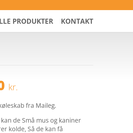
ALLE PRODUKTER
KONTAKT
Den
20
kr.
ndelige
aktuelle
pris
er:
øleskab fra Maileg.
00 kr..
95,20 kr..
 kan de Små mus og kaniner
r kolde, Så de kan få