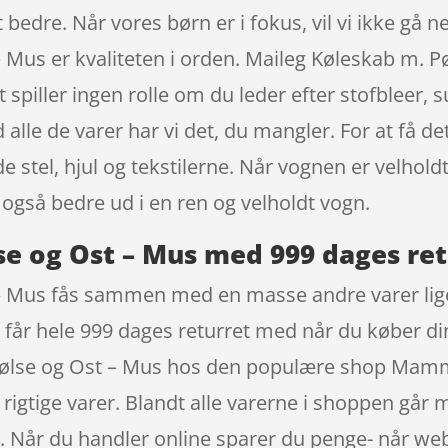
t bedre. Når vores børn er i fokus, vil vi ikke gå n
 Mus er kvaliteten i orden. Maileg Køleskab m. 
ler ingen rolle om du leder efter stofbleer, su
alle de varer har vi det, du mangler. For at få d
 stel, hjul og tekstilerne. Når vognen er velholdt
o også bedre ud i en ren og velholdt vogn.
se og Ost – Mus med 999 dages ret
– Mus fås sammen med en masse andre varer lig
 får hele 999 dages returret med når du køber din
Pølse og Ost – Mus hos den populære shop Mamma
gtige varer. Blandt alle varerne i shoppen går m
re. Når du handler online sparer du penge- når 