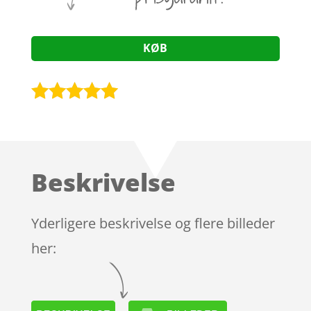
KØB
Bedømt
som
4.9
ud af 5
baseret på
Beskrivelse
kundebedøm
melser
Yderligere beskrivelse og flere billeder
her: