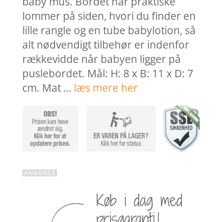
baby mus. Bordet har praktiske
lommer på siden, hvori du finder en
lille rangle og en tube babylotion, så
alt nødvendigt tilbehør er indenfor
rækkevidde når babyen ligger på
puslebordet. Mål: H: 8 x B: 11 x D: 7
cm. Mat …
læs mere her