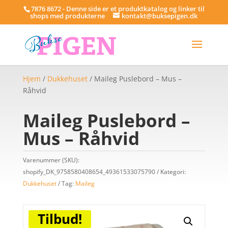
7876 8672 - Denne side er et produktkatalog og linker til
shops med produkterne
kontakt@buksepigen.dk
Hjem
/
Dukkehuset
/ Maileg Puslebord – Mus –
Råhvid
Maileg Puslebord –
Mus – Råhvid
Varenummer (SKU):
shopify_DK_9758580408654_49361533075790
Kategori:
Dukkehuset
Tag:
Maileg
Tilbud!