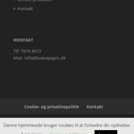
Kontakt
KONTAKT
Tlf: 7876 8672
Mail:
info@buksepigen.dk
Cookie- og privatlivspolitik
Kontakt
Denne hjemmeside samler et bredt udvalg af
Denne hjemmeside bruger cookies til at forbedre din oplevelse.
spændende varer. Siden er et affiiliatesite, og nogle