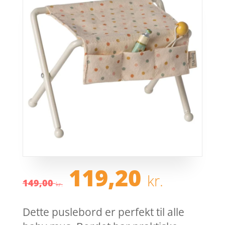
Den
Den
119,20
kr.
oprindelige
aktue
149,00
kr.
pris
pris
var:
er:
Dette puslebord er perfekt til alle
149,00 kr..
119,2