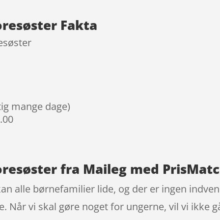
resøster Fakta
esøster
igtig mange dage)
9.00
resøster fra Maileg med PrisMat
n alle børnefamilier lide, og der er ingen indven
e. Når vi skal gøre noget for ungerne, vil vi ikke 