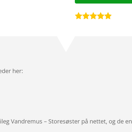
Bedømt
som
4.8
ud af 5
baseret på
kundebedø
mmelser
leder her:
aileg Vandremus – Storesøster på nettet, og de en