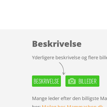
Beskrivelse
Yderligere beskrivelse og flere bil
Mange leder efter den billigste M
her:
Maileg hos Mammashop.dk