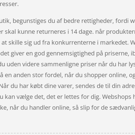
resser.
tik, begunstiges du af bedre rettigheder, fordi 
rer skal kunne returneres i 14 dage. når produkter
at skille sig ud fra konkurrenterne i markedet. W
 det giver en god gennemsigtighed på priserne, i
n du uden videre sammenligne priser når du har ly
å en anden stor fordel, når du shopper online, og 
år du har købt dine varer, sendes de til din adres
du kan vælge det, det er lettes for dig. Webshops 
e, når du handler online, så slip for de sædvanli