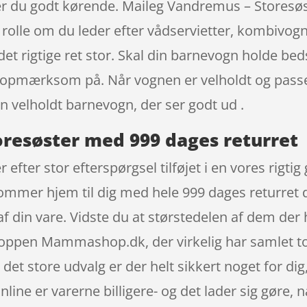
r du godt kørende. Maileg Vandremus – Storesø
olle om du leder efter vådservietter, kombivogn
det rigtige ret stor. Skal din barnevogn holde bed
ære opmærksom på. Når vognen er velholdt og pass
n velholdt barnevogn, der ser godt ud .
resøster med 999 dages returret
efter stor efterspørgsel tilføjet i en vores rigti
mer hjem til dig med hele 999 dages returret de
af din vare. Vidste du at størstedelen af dem der
oppen Mammashop.dk, der virkelig har samlet to
det store udvalg er der helt sikkert noget for di
nline er varerne billigere- og det lader sig gøre, n