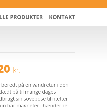
ALLE PRODUKTER
KONTAKT
Den
,20
kr.
ndelige
aktuelle
pris
er:
beredt på en vandretur i den
00 kr..
215,20 kr..
 klædt på til mange dages
bragt sin sovepose til nætter
Hun har magneter i hænderne.