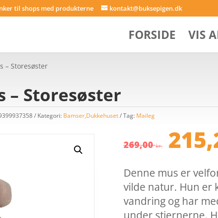
inker til shops med produkterne
kontakt@buksepigen.dk
FORSIDE
VIS 
 – Storesøster
 – Storesøster
49399937358
Kategori:
Bamser,Dukkehuset
Tag:
Maileg
Den
215
opri
269,00
kr.
pris
var:
Denne mus er velfor
269,
vilde natur. Hun er
vandring og har med
under stjernerne. 