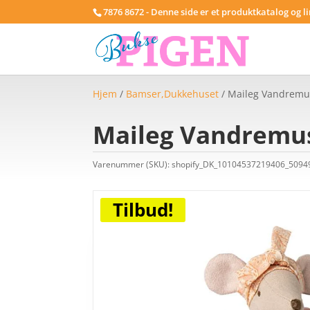
7876 8672 - Denne side er et produktkatalog og l
Hjem
/
Bamser,Dukkehuset
/ Maileg Vandremus
Maileg Vandremus
Varenummer (SKU):
shopify_DK_10104537219406_509
Tilbud!