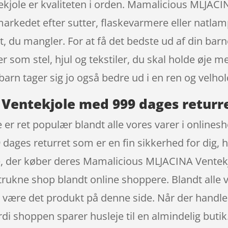
ole er kvaliteten i orden. Mamalicious MLJACIN
rkedet efter sutter, flaskevarmere eller natlam
et, du mangler. For at få det bedste ud af din bar
er som stel, hjul og tekstiler, du skal holde øje 
arn tager sig jo også bedre ud i en ren og velhol
Ventekjole med 999 dages returr
er ret populær blandt alle vores varer i online
 dages returret som er en fin sikkerhed for dig, h
e, der køber deres Mamalicious MLJACINA Ventek
ukne shop blandt online shoppere. Blandt alle 
an være det produkt på denne side. Når der handl
rdi shoppen sparer husleje til en almindelig butik