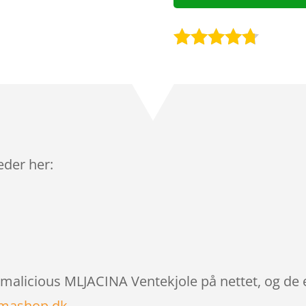
Bedømt
som
4.6
ud af 5
baseret
på
kundebedø
mmelser
leder her:
amalicious MLJACINA Ventekjole på nettet, og de 
mashop.dk