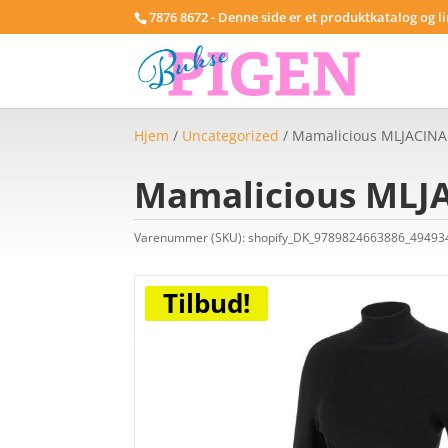
7876 8672 - Denne side er et produktkatalog og l
Hjem
/
Uncategorized
/ Mamalicious MLJACINA 
Mamalicious MLJA
Varenummer (SKU):
shopify_DK_9789824663886_4949
Tilbud!