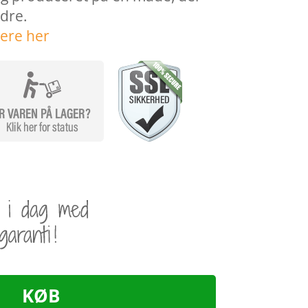
ndre.
ere her
KØB