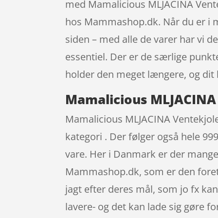
med Mamalicious MLJACINA Ventekj
hos Mammashop.dk. Når du er i ma
siden – med alle de varer har vi d
essentiel. Der er de særlige punkt
holder den meget længere, og dit b
Mamalicious MLJACINA 
Mamalicious MLJACINA Ventekjole 
kategori . Der følger også hele 999
vare. Her i Danmark er der mang
Mammashop.dk, som er den foretr
jagt efter deres mål, som jo fx k
lavere- og det kan lade sig gøre fo