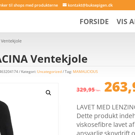
inker til shops med produkterne
kontakt@buksepigen.dk
FORSIDE
VIS 
Ventekjole
CINA Ventekjole
3463204174
Kategori:
Uncategorized
Tag:
MAMALICIOUS
Den
263
opri
329,95
kr.
pris
var:
LAVET MED LENZING
329,
Dette produkt inde
viskosefibre lavet 
ansvarlig skovdrift