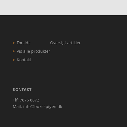
31,96 kr..
Forside
Oversigt artikler
Vis alle produkter
Kontakt
KONTAKT
Tlf: 7876 8672
Mail:
info@buksepigen.dk