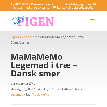
7876 8672 - Denne side er et produktkatalog og linker til
shops med produkterne
kontakt@buksepigen.dk
Hjem
/
Legemad
/ MaMaMeMo Legemad i træ –
Dansk smør
MaMaMeMo
Legemad i træ –
Dansk smør
Varenummer (SKU):
shopify_DK_608125648938_8076512231466
Kategori:
Legemad
Tag:
MaMaMeMo