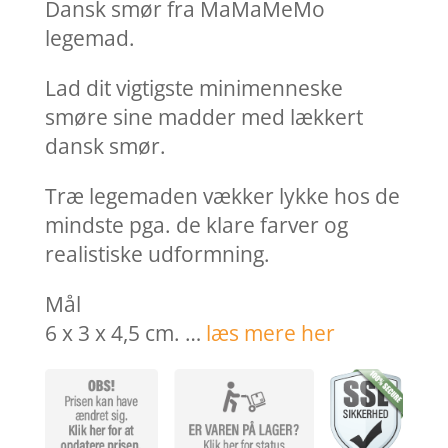
var:
er:
Dansk smør fra MaMaMeMo
29,95 kr..
23,96 k
legemad.
Lad dit vigtigste minimenneske
smøre sine madder med lækkert
dansk smør.
Træ legemaden vækker lykke hos de
mindste pga. de klare farver og
realistiske udformning.
Mål
6 x 3 x 4,5 cm. …
læs mere her