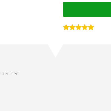
Bedømt
som
4.8
ud af 5
baseret på
kundebedø
mmelser
leder her: