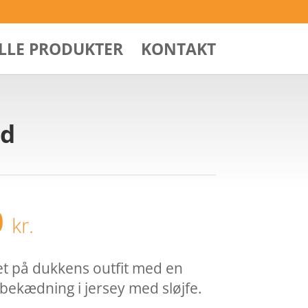
ALLE PRODUKTER
KONTAKT
ød
Den
0
kr.
ndelige
aktuelle
pris
er:
et på dukkens outfit med en
 kr..
20,00 kr..
ekædning i jersey med sløjfe.