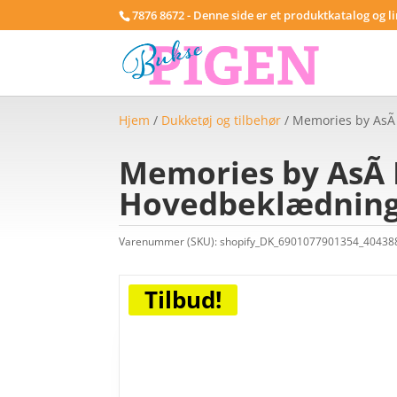
7876 8672 - Denne side er et produktkatalog og l
Hjem
/
Dukketøj og tilbehør
/ Memories by AsÃ­
Memories by AsÃ­ 
Hovedbeklædning
Varenummer (SKU):
shopify_DK_6901077901354_4043
Tilbud!