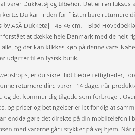
af varer Dukketøj og tilbehør. Det er ren luksus a
rkerte. Du kan inden for fristen bare returnere d
by AsÃ­ Dukketøj – 43-46 cm. – Blød Hovedbeklæ
rstået at dække hele Danmark med de helt rigt
alle, og der kan klikkes køb på denne vare. Købe
r udgifter til en fysisk butik.
webshops, er du sikret lidt bedre rettigheder, f
 kunne returnere dine varer i 14 dage. når produkt
e og det kommer dig tilgode som forbruger. Oven
ps, og priser og betingelser er let for dig at samm
n endda gøre det direkte på din mobiltelefon i b
posen med varerne går i stykker på vej hjem. Når