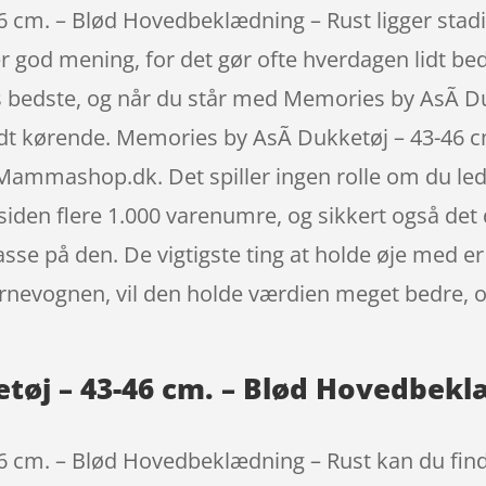
cm. – Blød Hovedbeklædning – Rust ligger stadig i
r god mening, for det gør ofte hverdagen lidt bed
res bedste, og når du står med Memories by AsÃ­ D
dt kørende. Memories by AsÃ­ Dukketøj – 43-46 
 Mammashop.dk. Det spiller ingen rolle om du lede
iden flere 1.000 varenumre, og sikkert også det
asse på den. De vigtigste ting at holde øje med er 
rnevognen, vil den holde værdien meget bedre, og
tøj – 43-46 cm. – Blød Hovedbekl
46 cm. – Blød Hovedbeklædning – Rust kan du fi