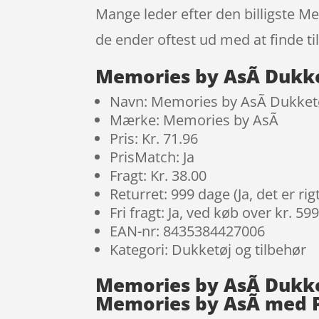
Mange leder efter den billigste M
de ender oftest ud med at finde ti
Memories by AsÃ­ Dukke
Navn: Memories by AsÃ­ Dukketø
Mærke: Memories by AsÃ­
Pris: Kr. 71.96
PrisMatch: Ja
Fragt: Kr. 38.00
Returret: 999 dage (Ja, det er r
Fri fragt: Ja, ved køb over kr. 59
EAN-nr: 8435384427006
Kategori: Dukketøj og tilbehør
Memories by AsÃ­ Dukke
Memories by AsÃ­ med 