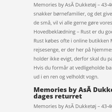
Memories by AsÃ­ Dukketøj – 43-46 
snakker børnefamilier, og det give
de små, vil vi alle gerne gøre vo
Hovedbeklædning – Rust er du go
Rust købes ofte i online butikken
rejsesenge, er der her på hjemmes
holder ikke evigt, derfor skal du p
Hvis du formår at vedligeholde ba
ud i en ren og velholdt vogn.
Memories by AsÃ­ Dukke
dages returret
Memories by AsÃ­ Dukketøj – 43-