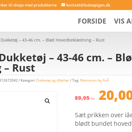
inker til shops med produkterne
kontakt@buksepigen.dk
FORSIDE
VIS 
 Dukketøj – 43-46 cm. – Blød Hovedbeklædning – Rust
Dukketøj – 43-46 cm. – Bl
 – Rust
8812672042
Kategori:
Dukketøj og tilbehør
Tag:
Memories by AsÃ­
Den
20,0
opri
89,95
kr.
pris
var:
Sæt prikken over iâ
89,95
blødt bundet hovedb