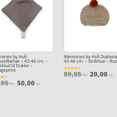
ories by AsÃ­
Memories by AsÃ­ Dukketø
etilbehør – 43-46 cm. –
43-46 cm. – Strikhue – Rus
eklud til Dukke –
ageprint
Den
89,95
20,00
Vurderet
kr.
kr.
3.8
oprinde
ud af 5
Den
Den
,95
50,00
et
kr.
kr.
pris
oprindelige
aktuelle
5
var:
e
pris
pris
89,95 kr
var:
er:
99,95 kr..
50,00 kr..