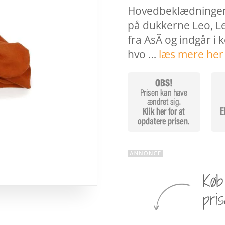
Hovedbeklædningen p
på dukkerne Leo, L
fra AsÃ­ og indgår i
hvo …
læs mere her