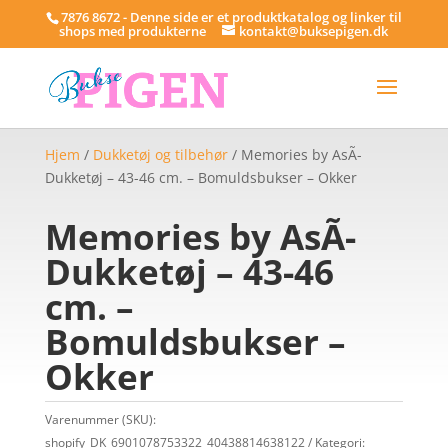
7876 8672 - Denne side er et produktkatalog og linker til
shops med produkterne
kontakt@buksepigen.dk
Hjem
/
Dukketøj og tilbehør
/ Memories by AsÃ­
Dukketøj – 43-46 cm. – Bomuldsbukser – Okker
Memories by AsÃ­
Dukketøj – 43-46
cm. –
Bomuldsbukser –
Okker
Varenummer (SKU):
shopify_DK_6901078753322_40438814638122
Kategori: