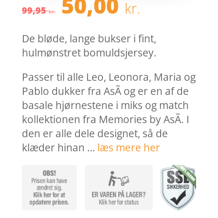
Den
Den
50,00
kr.
oprindelige
aktuel
99,95
kr.
pris
pris
var:
er:
De bløde, lange bukser i fint,
99,95 kr..
50,00 k
hulmønstret bomuldsjersey.
Passer til alle Leo, Leonora, Maria og
Pablo dukker fra AsÃ­ og er en af de
basale hjørnestene i miks og match
kollektionen fra Memories by AsÃ­. I
den er alle dele designet, så de
klæder hinan …
læs mere her