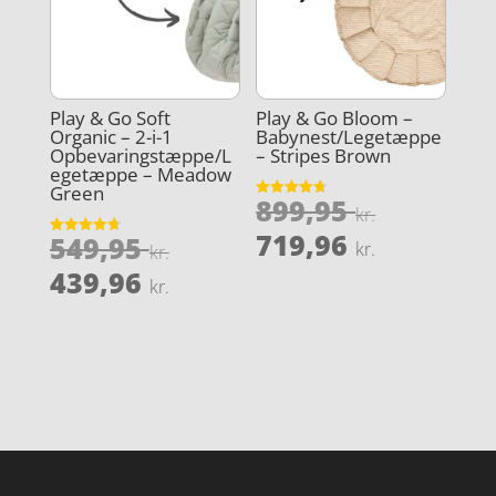
Play & Go Soft
Play & Go Bloom –
Organic – 2-i-1
Babynest/Legetæppe
Opbevaringstæppe/L
– Stripes Brown
egetæppe – Meadow
Green
Den
899,95
Vurderet
kr.
4.7
oprindel
Den
ud af 5
719,96
Den
549,95
Vurderet
kr.
kr.
pris
4.7
aktuelle
oprindelige
Den
ud af 5
439,96
kr.
var:
pris
pris
aktuelle
899,95 kr
er:
var:
pris
719,96 kr
549,95 kr..
er:
439,96 kr..