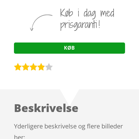
KØB
Bedømt
som
3.8
ud af 5
baseret
Beskrivelse
på
kundebed
ømmels
Yderligere beskrivelse og flere billeder
er
her: