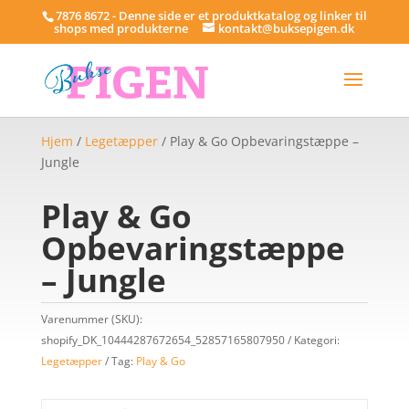
7876 8672 - Denne side er et produktkatalog og linker til
shops med produkterne
kontakt@buksepigen.dk
Hjem
/
Legetæpper
/ Play & Go Opbevaringstæppe –
Jungle
Play & Go
Opbevaringstæppe
– Jungle
Varenummer (SKU):
shopify_DK_10444287672654_52857165807950
Kategori:
Legetæpper
Tag:
Play & Go