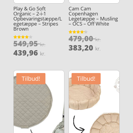
Play & Go Soft
Cam Cam
Organic – 2-i-1
Copenhagen
Opbevaringstæppe/L
Legetæppe – Musling
egetæppe – Stripes
– OCS – Off White
Brown
Den
479,00
Vurderet
kr.
Den
549,95
4.2
Vurderet
oprindel
kr.
Den
ud af 5
383,20
4
kr.
oprindelige
Den
ud af 5
439,96
pris
aktuelle
kr.
pris
aktuelle
var:
pris
var:
pris
479,00 kr
er:
549,95 kr..
er:
383,20 kr
Tilbud!
Tilbud!
439,96 kr..