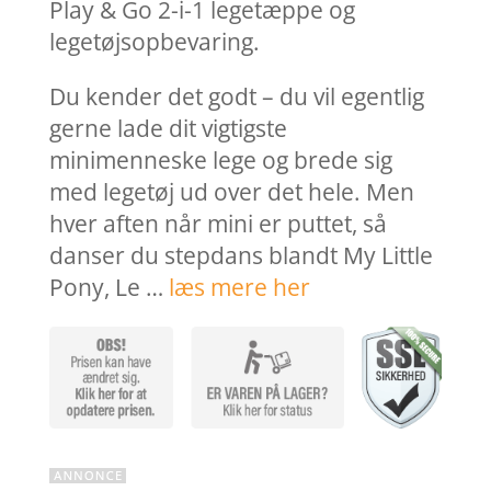
var:
er:
Play & Go 2-i-1 legetæppe og
319,95 kr..
255,9
legetøjsopbevaring.
Du kender det godt – du vil egentlig
gerne lade dit vigtigste
minimenneske lege og brede sig
med legetøj ud over det hele. Men
hver aften når mini er puttet, så
danser du stepdans blandt My Little
Pony, Le …
læs mere her