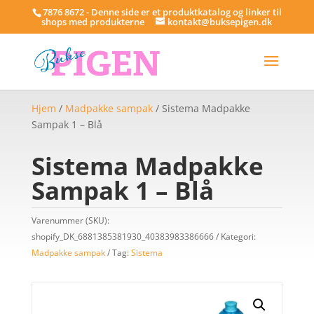
7876 8672 - Denne side er et produktkatalog og linker til
shops med produkterne
kontakt@buksepigen.dk
Hjem
/
Madpakke sampak
/ Sistema Madpakke
Sampak 1 – Blå
Sistema Madpakke
Sampak 1 – Blå
Varenummer (SKU):
shopify_DK_6881385381930_40383983386666
Kategori:
Madpakke sampak
Tag:
Sistema