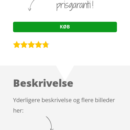
KØB
Bedømt
som
4.6
ud af 5
baseret
Beskrivelse
på
kundebedø
mmelser
Yderligere beskrivelse og flere billeder
her: