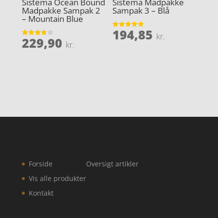
Sistema Ocean Bound
Sistema Madpakke
Madpakke Sampak 2
Sampak 3 – Blå
– Mountain Blue
194,85
Vurderet
kr.
229,90
5
Vurderet
kr.
ud af 5
3.8
ud af 5
Forside
Oversigt artikler
Vis alle produkter
Kontakt