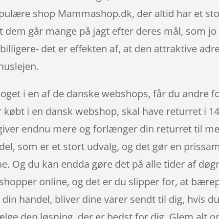
ulære shop Mammashop.dk, der altid har et stort
 dem går mange på jagt efter deres mål, som jo 
illigere- det er effekten af, at den attraktive ad
uslejen.
noget i en af de danske webshops, får du andre f
er købt i en dansk webshop, skal have returret i 
giver endnu mere og forlænger din returret til m
rdel, som er et stort udvalg, og det gør en priss
ne. Og du kan endda gøre det på alle tider af døgn
shopper online, og det er du slipper for, at bær
 din handel, bliver dine varer sendt til dig, hvis 
 vælge den løsning, der er bedst for dig. Glem alt 