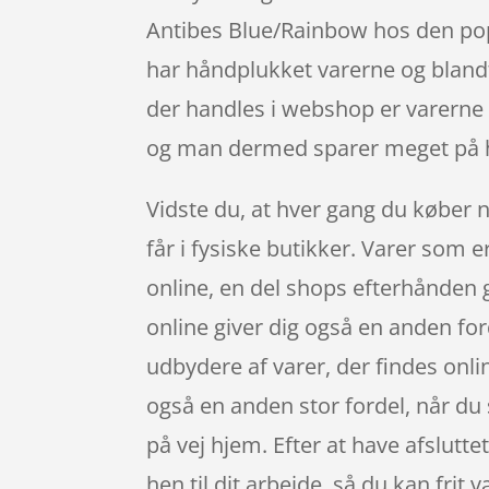
Antibes Blue/Rainbow hos den pop
har håndplukket varerne og blandt
der handles i webshop er varerne b
og man dermed sparer meget på h
Vidste du, at hver gang du køber 
får i fysiske butikker. Varer som 
online, en del shops efterhånden 
online giver dig også en anden fo
udbydere af varer, der findes onli
også en anden stor fordel, når du 
på vej hjem. Efter at have afsluttet
hen til dit arbejde, så du kan frit