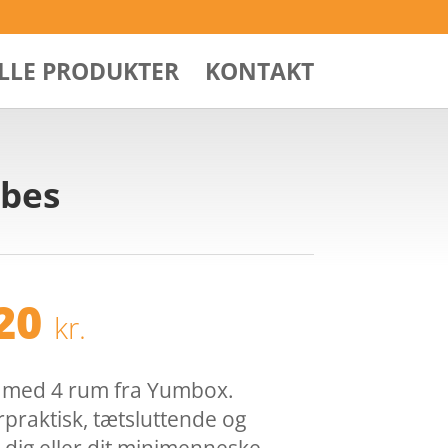
ALLE PRODUKTER
KONTAKT
ibes
Den
,20
kr.
ndelige
aktuelle
pris
er:
 med 4 rum fra Yumbox.
00 kr..
239,20 kr..
raktisk, tætsluttende og