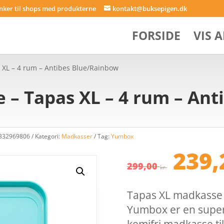
inker til shops med produkterne
kontakt@buksepigen.dk
FORSIDE
VIS 
XL – 4 rum – Antibes Blue/Rainbow
– Tapas XL – 4 rum – Ant
3332969806
Kategori:
Madkasser
Tag:
Yumbox
Den
239
opri
299,00
kr.
pris
var:
Tapas XL madkasse
299,
Yumbox er en superp