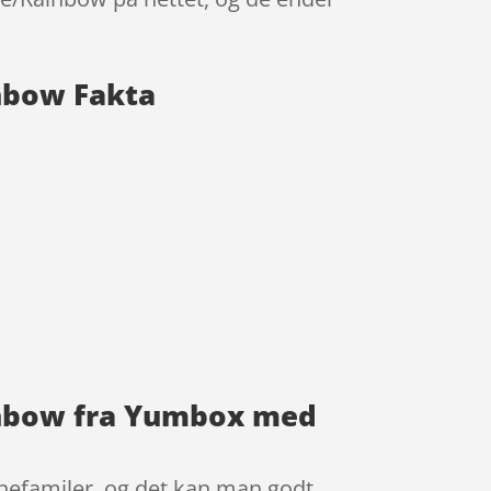
nbow Fakta
inbow fra Yumbox med
efamiler, og det kan man godt