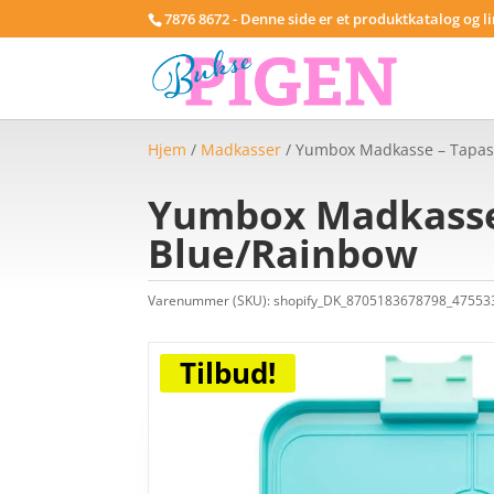
7876 8672 - Denne side er et produktkatalog og l
Hjem
/
Madkasser
/ Yumbox Madkasse – Tapas 
Yumbox Madkasse 
Blue/Rainbow
Varenummer (SKU):
shopify_DK_8705183678798_4755
Tilbud!