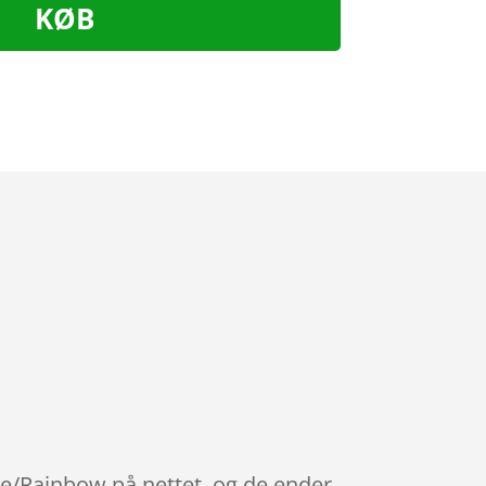
KØB
ue/Rainbow på nettet, og de ender