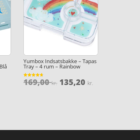
Yumbox Indsatsbakke – Tapas
Blå
Tray – 4 rum – Rainbow
Den
Den
169,00
135,20
Vurderet
kr.
kr.
4.7
oprindelige
aktuelle
ud af 5
pris
pris
var:
er:
169,00 kr..
135,20 kr..