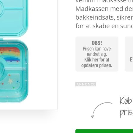
kemifri madkasse til
Madkassen med den
bakkeindsats, sikrer 
for at skabe en sun