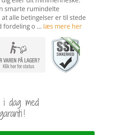
 dig eller dit minimenneske.
 smarte rumindelte
at alle betingelser er til stede
d fordeling o …
læs mere her