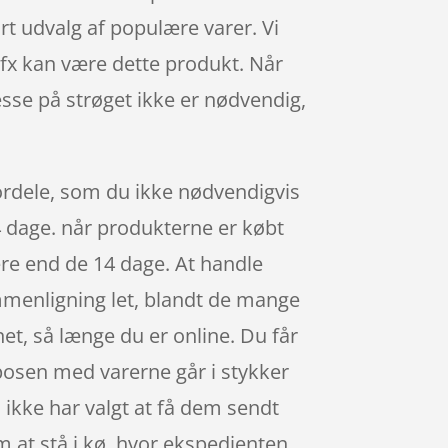
 udvalg af populære varer. Vi
fx kan være dette produkt. Når
resse på strøget ikke er nødvendig,
ordele, som du ikke nødvendigvis
14 dage. når produkterne er købt
ere end de 14 dage. At handle
ammenligning let, blandt de mange
et, så længe du er online. Du får
eposen med varerne går i stykker
du ikke har valgt at få dem sendt
om at stå i kø, hvor ekspedienten