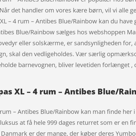
t. Når det handler om vores kære børn, vil vi alle 
L – 4 rum – Antibes Blue/Rainbow kan du have 
ntibes Blue/Rainbow sælges hos webshoppen Ma
vedyr eller solskærme, er sandsynligheden for, at 
ogn, skal den vedligeholdes. Vær særlig opmærks
geholde barnevognen, bliver levetiden forlænget ,
as XL – 4 rum – Antibes Blue/Ra
um – Antibes Blue/Rainbow kan man finde her i 
uksus at få hele 999 dages returret som er en fin
er i Danmark er der mange, der køber deres Yumb