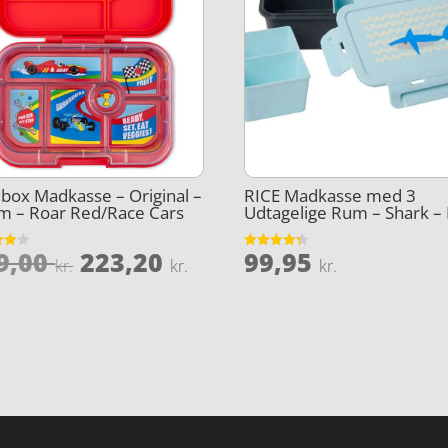
ox Madkasse – Original –
RICE Madkasse med 3
m – Roar Red/Race Cars
Udtagelige Rum – Shark – 
Den
Den
9,00
223,20
99,95
et
Vurderet
kr.
kr.
kr.
4.3
le
oprindelige
aktuelle
5
ud af 5
pris
pris
var:
er:
kr..
279,00 kr..
223,20 kr..