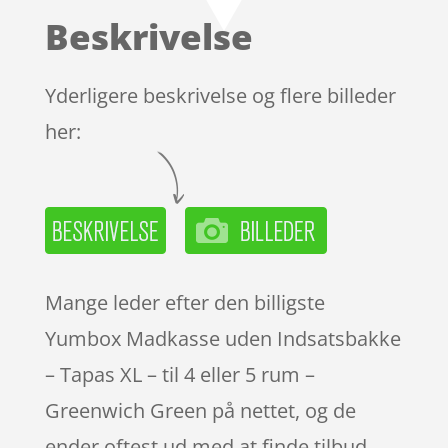
baseret
Beskrivelse
på
kundebed
ømmels
Yderligere beskrivelse og flere billeder
er
her:
Mange leder efter den billigste
Yumbox Madkasse uden Indsatsbakke
– Tapas XL – til 4 eller 5 rum –
Greenwich Green på nettet, og de
ender oftest ud med at finde tilbud