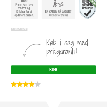
KØB
Bedømt
som
3.8
ud af 5