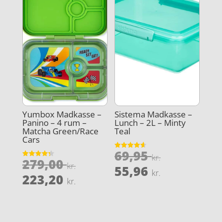
Yumbox Madkasse –
Sistema Madkasse –
Panino – 4 rum –
Lunch – 2L – Minty
Matcha Green/Race
Teal
Cars
Den
69,95
Vurderet
kr.
Den
279,00
4.6
Vurderet
oprindeli
kr.
Den
ud af 5
55,96
4.3
kr.
oprindelige
Den
ud af 5
223,20
pris
aktuelle
kr.
pris
aktuelle
var:
pris
var:
pris
69,95 kr..
er:
279,00 kr..
er: