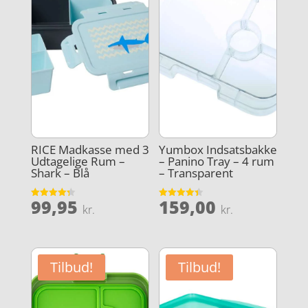
RICE Madkasse med 3
Yumbox Indsatsbakke
Udtagelige Rum –
– Panino Tray – 4 rum
Shark – Blå
– Transparent
99,95
159,00
Vurderet
Vurderet
kr.
kr.
4.3
4.4
ud af 5
ud af 5
Tilbud!
Tilbud!