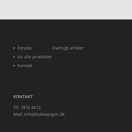
55,96 kr..
223,20 kr..
Forside
Oversigt artikler
Vis alle produkter
Kontakt
KONTAKT
Tlf: 7876 8672
Mail:
info@buksepigen.dk