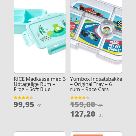
RICE Madkasse med 3
Yumbox Indsatsbakke
Udtagelige Rum –
– Original Tray – 6
Frog – Soft Blue
rum – Race Cars
Den
99,95
159,00
Vurderet
Vurderet
kr.
kr.
4.5
3.9
oprindel
Den
ud af 5
ud af 5
127,20
kr.
pris
aktuelle
var:
pris
159,00 kr