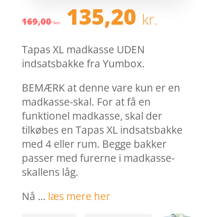
Den
Den
135,20
kr.
oprindelige
aktue
169,00
kr.
pris
pris
var:
er:
Tapas XL madkasse UDEN
169,00 kr..
135,2
indsatsbakke fra Yumbox.
BEMÆRK at denne vare kun er en
madkasse-skal. For at få en
funktionel madkasse, skal der
tilkøbes en Tapas XL indsatsbakke
med 4 eller rum. Begge bakker
passer med furerne i madkasse-
skallens låg.
Nå …
læs mere her