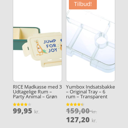
er:
Tilbud!
127,20 kr
RICE Madkasse med 3
Yumbox Indsatsbakke
Udtagelige Rum –
– Original Tray – 6
Party Animal – Grøn
rum – Transparent
Den
99,95
159,00
Vurderet
Vurderet
kr.
kr.
3.9
4.4
oprindel
Den
ud af 5
ud af 5
127,20
kr.
pris
aktuelle