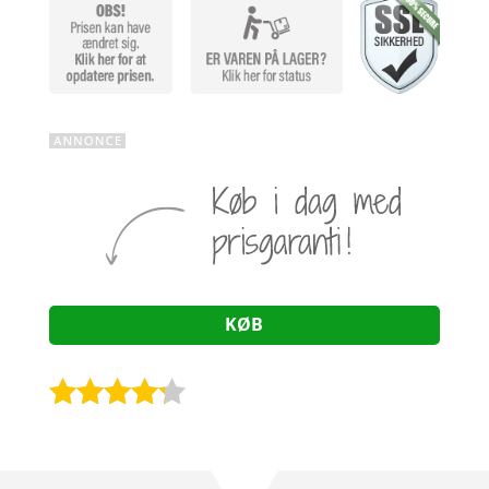
KØB
Bedømt
som
4.1
ud af 5