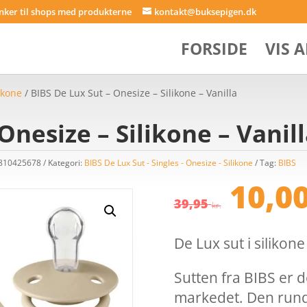
inker til shops med produkterne
kontakt@buksepigen.dk
FORSIDE
VIS 
likone
/ BIBS De Lux Sut – Onesize – Silikone – Vanilla
Onesize – Silikone – Vanil
4810425678
Kategori:
BIBS De Lux Sut - Singles - Onesize - Silikone
Tag:
BIBS
Den
10,0
opri
39,95
kr.
pris
var:
De Lux sut i silikone
39,95
Sutten fra BIBS er 
markedet. Den run