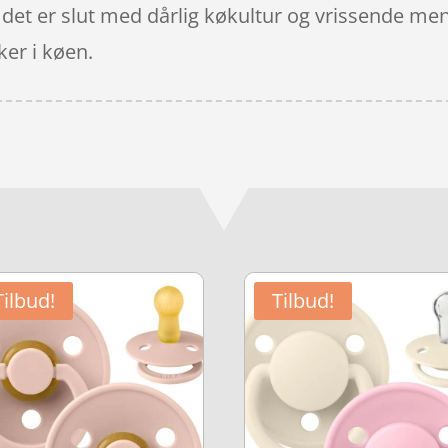
et er slut med dårlig køkultur og vrissende menn
er i køen.
Tilbud!
Tilbud!