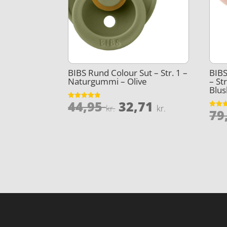
BIBS Rund Colour Sut – Str. 1 –
BIBS
Naturgummi – Olive
– St
Blus
Den
Den
44,95
32,71
Vurderet
kr.
kr.
79
4.8
Vurder
oprindelige
aktuelle
ud af 5
5
ud af 
pris
pris
var:
er:
44,95 kr..
32,71 kr..