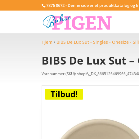
7876 8672 - Denne side er et produktkatalog og l
Hjem
/
BIBS De Lux Sut - Singles - Onesize - Si
BIBS De Lux Sut – 
Varenummer (SKU):
shopify_DK_8665126469966_4743
Tilbud!