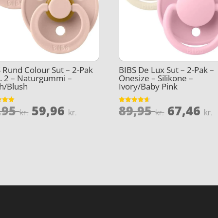
 Rund Colour Sut – 2-Pak
BIBS De Lux Sut – 2-Pak –
r. 2 – Naturgummi –
Onesize – Silikone –
h/Blush
Ivory/Baby Pink
Den
Den
Den
,95
59,96
89,95
67,46
et
Vurderet
kr.
kr.
kr.
kr.
4.6
oprindelige
aktuelle
oprinde
5
ud af 5
pris
pris
pris
var:
er:
var:
e
79,95 kr..
59,96 kr..
89,95 kr