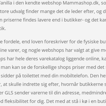
 Vanilla i den kendte webshop Mammashop.dk, som 
tore udvalg finder mange det de leder efter, og d
 priserne findes lavere end i butikker- og det ka
ik.
e fordele, end loven foreskriver for de fysiske b
dine varer, og nogle webshops har valgt at give me
s har hele deres varekatalog liggende online, ka
år man kan se de forskellige shops priser med de
sidder på toilettet med din mobiltelefon. Den hel
, at skulle indrette sig efter, hvornår butikkerne 
ler GLS sender varerne til din adresse, medmindre
 fleksibilitet for dig. Det med at stå i kø i en bu