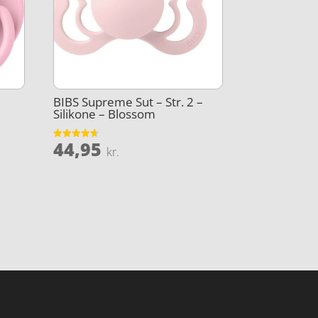
BIBS Supreme Sut – Str. 2 –
Silikone – Blossom
44,95
Vurderet
kr.
Den
4.6
ud af 5
lige
aktuelle
pris
r:
..
67,46 kr..