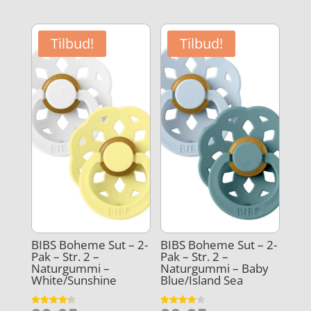
aktuelle
var:
pris
var:
pris
89,95 kr..
er:
89,95 kr..
er:
67,46 kr..
Tilbud!
Tilbud!
20,00 kr..
BIBS Boheme Sut – 2-
BIBS Boheme Sut – 2-
Pak – Str. 2 –
Pak – Str. 2 –
Naturgummi –
Naturgummi – Baby
White/Sunshine
Blue/Island Sea