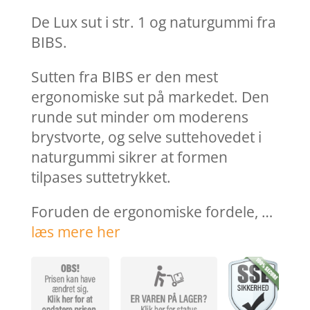
pris
pris
var:
er:
De Lux sut i str. 1 og naturgummi fra
39,95 kr..
10,00 k
BIBS.
Sutten fra BIBS er den mest
ergonomiske sut på markedet. Den
runde sut minder om moderens
brystvorte, og selve suttehovedet i
naturgummi sikrer at formen
tilpases suttetrykket.
Foruden de ergonomiske fordele, …
læs mere her