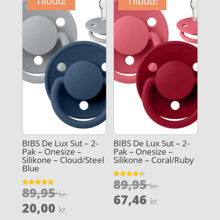
Tilbud!
Tilbud!
BIBS De Lux Sut – 2-
BIBS De Lux Sut – 2-
Pak – Onesize –
Pak – Onesize –
Silikone – Cloud/Steel
Silikone – Coral/Ruby
Blue
Den
89,95
Vurderet
kr.
Den
89,95
4.3
Vurderet
oprindeli
kr.
Den
ud af 5
67,46
4.8
kr.
oprindelige
Den
ud af 5
20,00
pris
aktuelle
kr.
pris