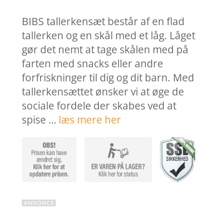
pris
pris
var:
er:
BIBS tallerkensæt består af en flad
189,95 kr..
142,4
tallerken og en skål med et låg. Låget
gør det nemt at tage skålen med på
farten med snacks eller andre
forfriskninger til dig og dit barn. Med
tallerkensættet ønsker vi at øge de
sociale fordele der skabes ved at
spise …
læs mere her