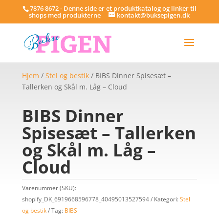
7876 8672 - Denne side er et produktkatalog og linker til
shops med produkterne
kontakt@buksepigen.dk
Hjem
/
Stel og bestik
/ BIBS Dinner Spisesæt –
Tallerken og Skål m. Låg – Cloud
BIBS Dinner
Spisesæt – Tallerken
og Skål m. Låg –
Cloud
Varenummer (SKU):
shopify_DK_6919668596778_40495013527594
Kategori:
Stel
og bestik
Tag:
BIBS