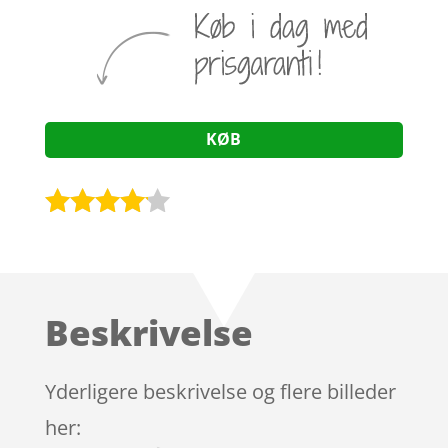
KØB
Bedømt
som
4
ud af 5
baseret
Beskrivelse
på
kundebed
ømmels
Yderligere beskrivelse og flere billeder
er
her: