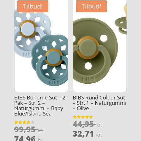
89,95 kr..
99,95 kr..
er:
er:
Tilbud!
Tilbud!
67,46 kr..
20,00 kr..
BIBS Boheme Sut – 2-
BIBS Rund Colour Sut
Pak – Str. 2 –
– Str. 1 – Naturgummi
Naturgummi – Baby
– Olive
Blue/Island Sea
Den
44,95
Vurderet
kr.
Den
99,95
4.8
Vurderet
oprindeli
kr.
Den
ud af 5
32,71
3.9
kr.
oprindelige
Den
ud af 5
74,96
pris
kr.