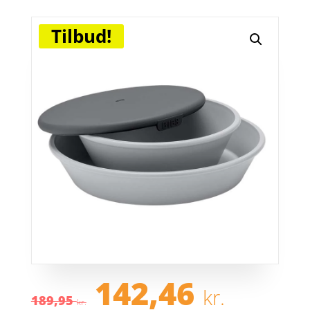
Tilbud!
Den
Den
142,46
kr.
oprindelige
aktue
189,95
kr.