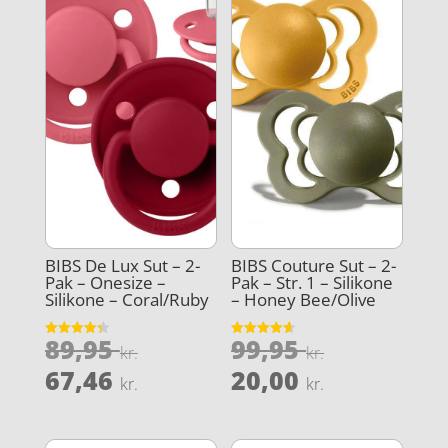
BIBS De Lux Sut – 2-
BIBS Couture Sut – 2-
Pak – Onesize –
Pak – Str. 1 – Silikone
Silikone – Coral/Ruby
– Honey Bee/Olive
Den
Den
89,95
99,95
Vurderet
Vurderet
kr.
kr.
4.3
4.6
oprindelige
oprindeli
Den
Den
ud af 5
ud af 5
67,46
20,00
kr.
kr.
pris
pris
aktuelle
aktuelle
var:
var:
pris
pris