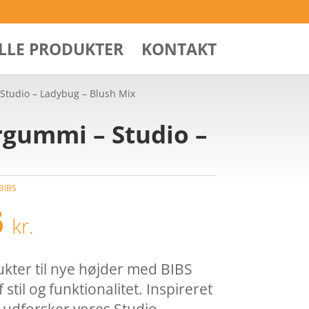
ALLE PRODUKTER
KONTAKT
 Studio – Ladybug – Blush Mix
urgummi – Studio –
BIBS
Den
6
kr.
ndelige
aktuelle
pris
er:
kter til nye højder med BIBS
 kr..
74,96 kr..
 stil og funktionalitet. Inspireret