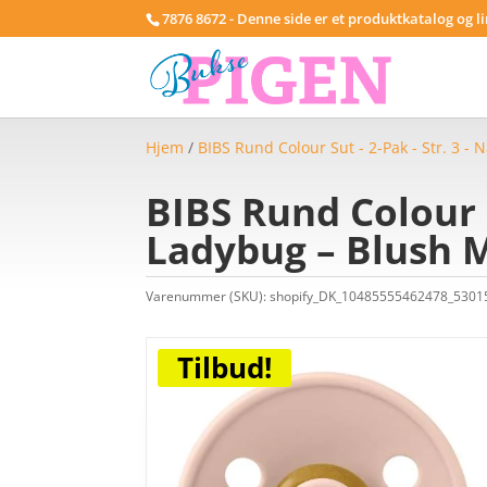
7876 8672 - Denne side er et produktkatalog og l
Hjem
/
BIBS Rund Colour Sut - 2-Pak - Str. 3 -
BIBS Rund Colour 
Ladybug – Blush 
Varenummer (SKU):
shopify_DK_10485555462478_530
Tilbud!