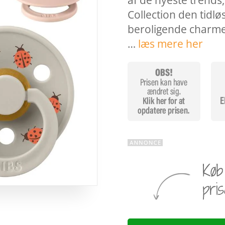
af de nyeste trends
Collection den tidlø
beroligende charme 
…
læs mere her