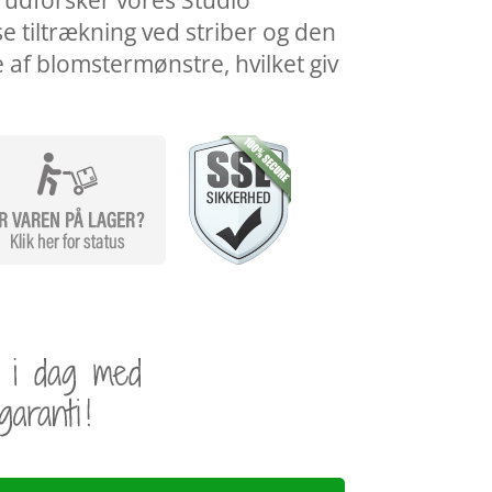
, udforsker vores Studio
se tiltrækning ved striber og den
af blomstermønstre, hvilket giv