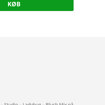
KØB
 – Studio – Ladybug – Blush Mix på