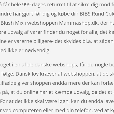
får hele 999 dages returret til at sikre dig mod f
ndre har gjort før dig og købe din BIBS Rund Colou
 Blush Mix i webshoppen Mammashop.dk, der har 
tore udvalg af varer finder du noget for alle, det
ne er varerne billigere- det skyldes bl.a. at såd
ed ikke er nødvendig.
noget i en af de danske webshops, får du nogle b
l følge. Dansk lov kræver af webshoppen, at de ska
e tilfælde giver shoppen endda mere der kan forl
å, at du online har et kæmpe udvalg, og det at s
 For at det ikke skal være løgn, kan du endda la
r ved computeren eller med din telefon. Ved at kø