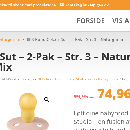
inker til shops med produkterne
kontakt@buksepigen.dk
FORSIDE
VIS 
 Naturgummi
/ BIBS Rund Colour Sut – 2-Pak – Str. 3 – Naturgummi –
Sut – 2-Pak – Str. 3 – Nat
Mix
15341498702
Kategori:
BIBS Rund Colour Sut - 2-Pak - Str. 3 - Naturgummi
Tag:
Den
74,9
opri
99,95
kr.
pris
var:
Løft dine babyprodu
99,95
Studio – en fusion af