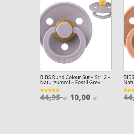
BIBS Rund Colour Sut – Str. 2 –
BIBS
Naturgummi – Fossil Grey
Nat
Den
Den
44,95
10,00
44
Vurderet
Vurder
kr.
kr.
4.9
4.3
oprindelige
aktuelle
ud af 5
ud af 
pris
pris
var:
er:
44,95 kr..
10,00 kr..