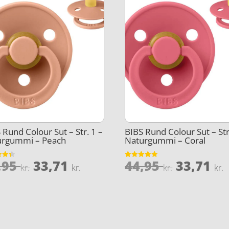
 Rund Colour Sut – Str. 1 –
BIBS Rund Colour Sut – Str
urgummi – Peach
Naturgummi – Coral
Den
Den
Den
,95
33,71
44,95
33,71
et
Vurderet
kr.
kr.
kr.
kr.
4.9
oprindelige
aktuelle
oprinde
5
ud af 5
pris
pris
pris
var:
er:
var:
e
44,95 kr..
33,71 kr..
44,95 kr