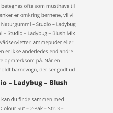
x betegnes ofte som musthave til
tanker er omkring børnene, vil vi
 – Naturgummi – Studio – Ladybug
i – Studio – Ladybug – Blush Mix
vådservietter, ammepuder eller
nen er ikke anderledes end andre
u være opmærksom på. Når en
holdt barnevogn, der ser godt ud .
dio – Ladybug – Blush
Mix kan du finde sammen med
Colour Sut – 2-Pak – Str. 3 –