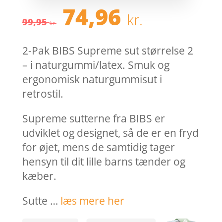
Den
Den
74,96
kr.
oprindelige
aktuel
99,95
kr.
pris
pris
var:
er:
2-Pak BIBS Supreme sut størrelse 2
99,95 kr..
74,96 k
– i naturgummi/latex. Smuk og
ergonomisk naturgummisut i
retrostil.
Supreme sutterne fra BIBS er
udviklet og designet, så de er en fryd
for øjet, mens de samtidig tager
hensyn til dit lille barns tænder og
kæber.
Sutte …
læs mere her