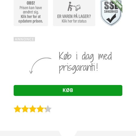
KØB
Bedømt
som
4.1
ud af 5