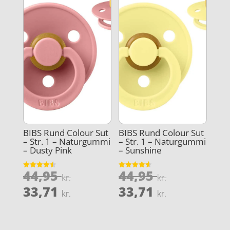
BIBS Rund Colour Sut
BIBS Rund Colour Sut
– Str. 1 – Naturgummi
– Str. 1 – Naturgummi
– Dusty Pink
– Sunshine
Den
Den
44,95
44,95
Vurderet
Vurderet
kr.
kr.
4.5
4.6
oprindelige
oprindeli
Den
Den
ud af 5
ud af 5
33,71
33,71
kr.
kr.
pris
pris
aktuelle
aktuelle
var:
var:
pris
pris
44,95 kr..
44,95 kr..