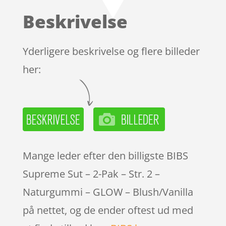
baseret
Beskrivelse
på
kundebedø
mmelser
Yderligere beskrivelse og flere billeder
her:
Mange leder efter den billigste BIBS
Supreme Sut – 2-Pak – Str. 2 –
Naturgummi – GLOW – Blush/Vanilla
på nettet, og de ender oftest ud med