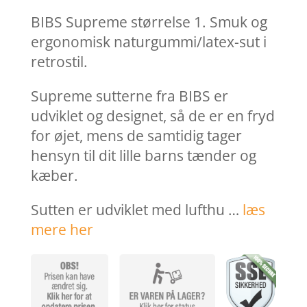
pris
pris
var:
er:
BIBS Supreme størrelse 1. Smuk og
39,95 kr..
10,00 k
ergonomisk naturgummi/latex-sut i
retrostil.
Supreme sutterne fra BIBS er
udviklet og designet, så de er en fryd
for øjet, mens de samtidig tager
hensyn til dit lille barns tænder og
kæber.
Sutten er udviklet med lufthu …
læs
mere her