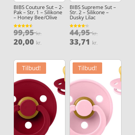
BIBS Couture Sut – 2-
BIBS Supreme Sut –
Pak – Str. 1 – Silikone
Str. 2 – Silikone –
– Honey Bee/Olive
Dusky Lilac
Den
Den
99,95
44,95
Vurderet
Vurderet
kr.
kr.
4.6
4.2
oprindelige
oprindeli
Den
Den
ud af 5
ud af 5
20,00
33,71
kr.
kr.
pris
pris
aktuelle
aktuelle
var:
var:
pris
pris
99,95 kr..
44,95 kr..
er:
er:
Tilbud!
Tilbud!
20,00 kr..
33,71 kr..