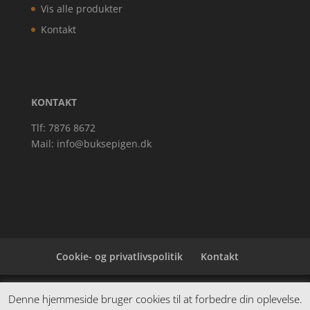
Vis alle produkter
Kontakt
KONTAKT
Tlf: 7876 8672
Mail:
info@buksepigen.dk
Cookie- og privatlivspolitik
Kontakt
Denne hjemmeside samler et bredt udvalg af
Denne hjemmeside bruger cookies til at forbedre din oplevelse.
spændende varer. Siden er et affiiliatesite, og nogle