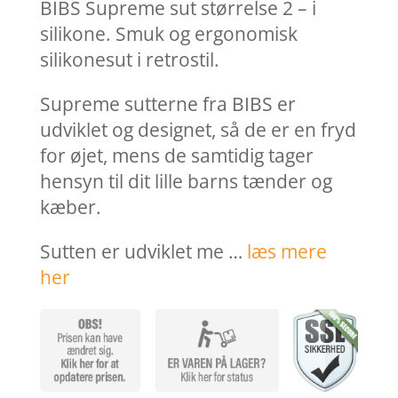
var:
er:
BIBS Supreme sut størrelse 2 – i
49,95 kr..
37,46 k
silikone. Smuk og ergonomisk
silikonesut i retrostil.
Supreme sutterne fra BIBS er
udviklet og designet, så de er en fryd
for øjet, mens de samtidig tager
hensyn til dit lille barns tænder og
kæber.
Sutten er udviklet me …
læs mere
her