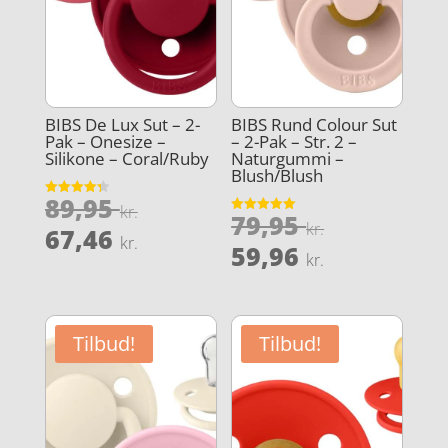
BIBS De Lux Sut – 2-
BIBS Rund Colour Sut
Pak – Onesize –
– 2-Pak – Str. 2 –
Silikone – Coral/Ruby
Naturgummi –
Blush/Blush
Den
89,95
Vurderet
kr.
Den
79,95
4.3
Vurderet
oprindelige
kr.
Den
ud af 5
67,46
5
kr.
oprindeli
Den
ud af 5
59,96
pris
aktuelle
kr.
pris
aktuelle
var:
pris
var:
pris
89,95 kr..
er:
79,95 kr..
er:
67,46 kr..
Tilbud!
Tilbud!
59,96 kr..