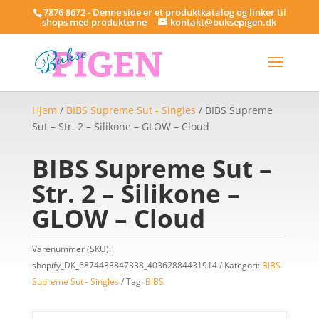
7876 8672 - Denne side er et produktkatalog og linker til
shops med produkterne
kontakt@buksepigen.dk
Hjem
/
BIBS Supreme Sut - Singles
/ BIBS Supreme
Sut – Str. 2 – Silikone – GLOW – Cloud
BIBS Supreme Sut –
Str. 2 – Silikone –
GLOW – Cloud
Varenummer (SKU):
shopify_DK_6874433847338_40362884431914
Kategori:
BIBS
Supreme Sut - Singles
Tag:
BIBS