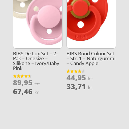
BIBS De Lux Sut – 2-
BIBS Rund Colour Sut
Pak – Onesize –
– Str. 1 – Naturgummi
Silikone – Ivory/Baby
– Candy Apple
Pink
Den
44,95
Vurderet
kr.
Den
89,95
4
Vurderet
oprindeli
kr.
Den
ud af 5
33,71
4.6
kr.
oprindelige
Den
ud af 5
67,46
pris
aktuelle
kr.
pris
aktuelle
var:
pris
var:
pris
44,95 kr..
er:
89,95 kr..
er:
33,71 kr..
67,46 kr..