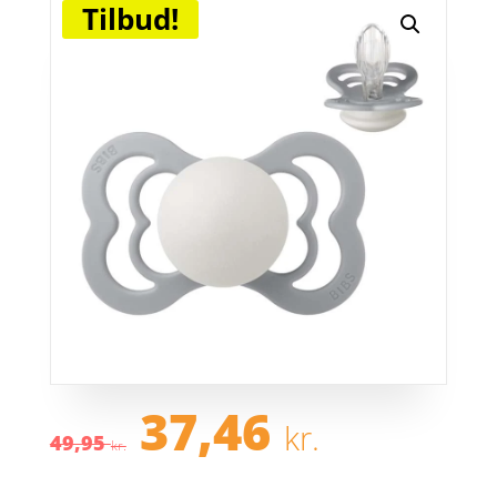
Tilbud!
Den
Den
37,46
kr.
oprindelige
aktuel
49,95
kr.
pris
pris