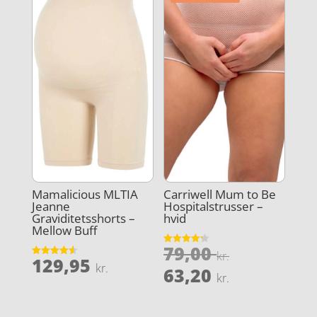
Mamalicious MLTIA
Carriwell Mum to Be
Jeanne
Hospitalstrusser –
Graviditetsshorts –
hvid
Mellow Buff
Den
79,00
Vurderet
kr.
129,95
4.2
Vurderet
oprindeli
kr.
Den
ud af 5
63,20
4.6
kr.
ud af 5
pris
aktuelle
var:
pris