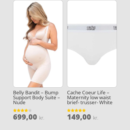
79,00 kr..
er:
63,20 kr..
Belly Bandit – Bump
Cache Coeur Life –
Support Body Suite –
Maternity low waist
Nude
brief- trusser- White
699,00
149,00
Vurderet
Vurderet
kr.
kr.
4.1
5
ud af 5
ud af 5