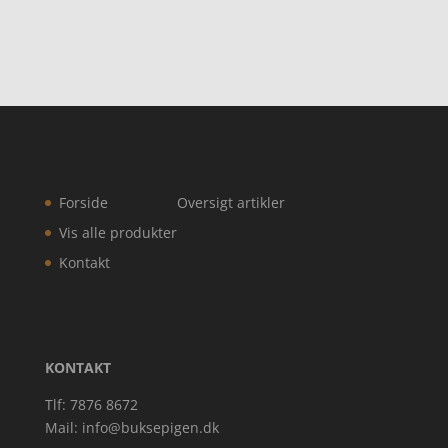
Forside
Oversigt artikler
Vis alle produkter
Kontakt
KONTAKT
Tlf: 7876 8672
Mail:
info@buksepigen.dk