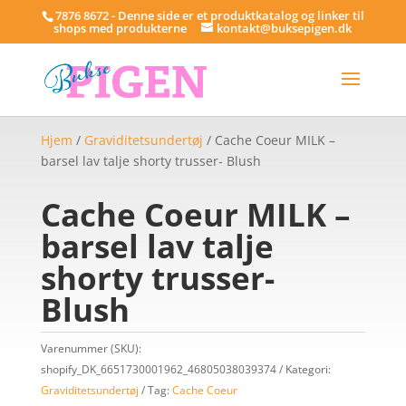
7876 8672 - Denne side er et produktkatalog og linker til
shops med produkterne
kontakt@buksepigen.dk
Hjem
/
Graviditetsundertøj
/ Cache Coeur MILK –
barsel lav talje shorty trusser- Blush
Cache Coeur MILK –
barsel lav talje
shorty trusser-
Blush
Varenummer (SKU):
shopify_DK_6651730001962_46805038039374
Kategori:
Graviditetsundertøj
Tag:
Cache Coeur