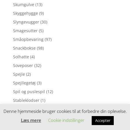
Skumgulve
(13)
Skyggehygge
(9)
Slyngevugger
(30)
Smagesutter
(5)
Småopbevaring
(97)
Snackbokse
(98)
Solhatte
(4)
Soveposer
(32)
Spejle
(2)
Spejllegetøj
(3)
Spil og puslespil
(12)
Stableklodser
(1)
Stablelegetøj
(3)
Denne hjemmeside bruger cookies til at forbedre din oplevelse.
Stel og bestik
(185)
Læs mere
Cookie indstillinger
Accepter
Stofble
(1)