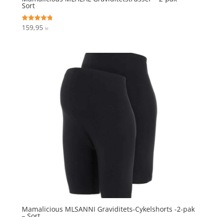
Sort
159,95
Vurderet
kr.
4.8
ud af 5
Mamalicious MLSANNI Graviditets-Cykelshorts -2-pak
– Sort