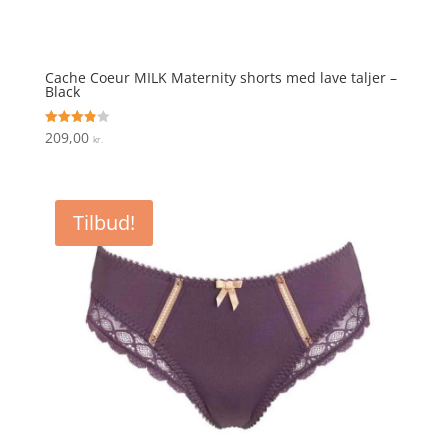
Cache Coeur MILK Maternity shorts med lave taljer –
Black
209,00
Vurderet
kr.
3.9
ud af 5
Tilbud!