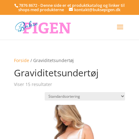
7876 8672 - Denne side er et produktkatalog og linker til
shops med produkterne
kontakt@buksepigen.dk
Forside
/ Graviditetsundertøj
Graviditetsundertøj
Viser 15 resultater