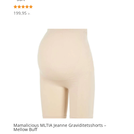
199,95
Vurderet
kr.
5
ud af 5
Mamalicious MLTIA Jeanne Graviditetsshorts –
Mellow Buff