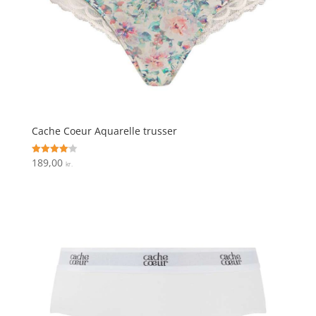
Cache Coeur Aquarelle trusser
189,00
Vurderet
kr.
4.1
ud af 5