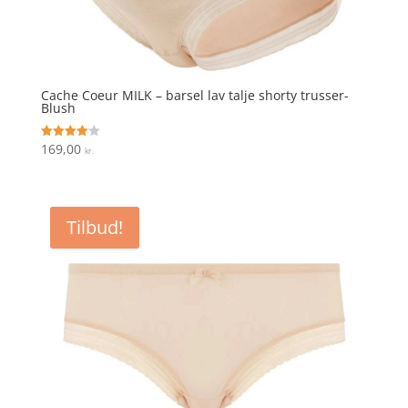
Cache Coeur MILK – barsel lav talje shorty trusser-
Blush
169,00
Vurderet
kr.
4.1
ud af 5
Tilbud!