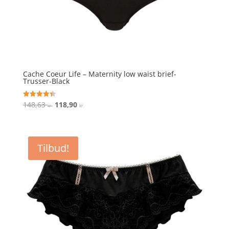
Cache Coeur Life – Maternity low waist brief-
Trusser-Black
Den
Den
148,63
118,90
Vurderet
kr.
kr.
4.4
oprindelige
aktuelle
ud af 5
pris
pris
var:
er:
Tilbud!
148,63 kr..
118,90 kr..