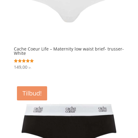
Cache Coeur Life – Maternity low waist brief- trusser-
White
149,00
Vurderet
kr.
5
ud af 5
Tilbud!