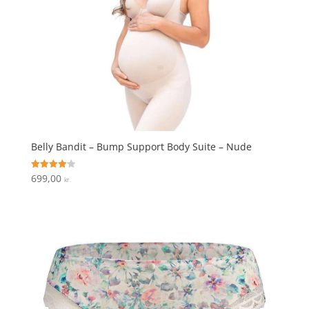
Belly Bandit – Bump Support Body Suite – Nude
699,00
Vurderet
kr.
4.1
ud af 5