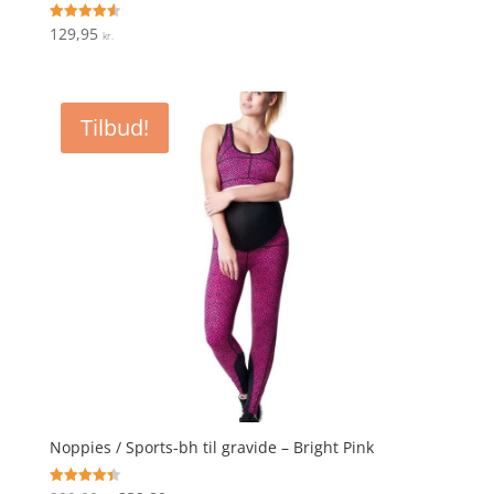
129,95
Vurderet
kr.
4.6
ud af 5
Tilbud!
Noppies / Sports-bh til gravide – Bright Pink
Vurderet