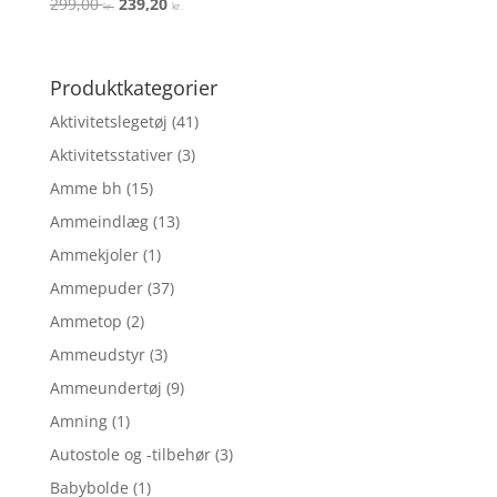
Den
Den
299,00
239,20
kr.
kr.
4.4
oprindelige
aktuelle
ud af 5
pris
pris
var:
er:
Produktkategorier
299,00 kr..
239,20 kr..
Aktivitetslegetøj
(41)
Aktivitetsstativer
(3)
Amme bh
(15)
Ammeindlæg
(13)
Ammekjoler
(1)
Ammepuder
(37)
Ammetop
(2)
Ammeudstyr
(3)
Ammeundertøj
(9)
Amning
(1)
Autostole og -tilbehør
(3)
Babybolde
(1)