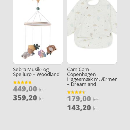
Sebra Musik- og
Cam Cam
Spejluro – Woodland
Copenhagen
Hagesmæk m. Ærmer
– Dreamland
Den
449,00
Vurderet
kr.
4.9
oprindelige
Den
ud af 5
359,20
Den
179,00
Vurderet
kr.
kr.
pris
4.5
aktuelle
oprindel
Den
ud af 5
143,20
kr.
var:
pris
pris
aktuelle
449,00 kr..
er:
var:
pris
359,20 kr..
179,00 kr
er: