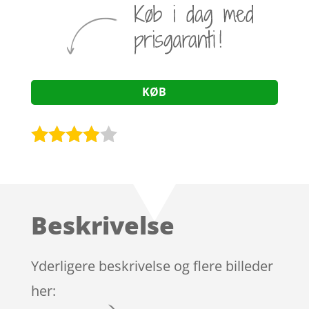
KØB
Bedømt
som
3.8
ud af 5
baseret
Beskrivelse
på
kundebed
ømmels
Yderligere beskrivelse og flere billeder
er
her: