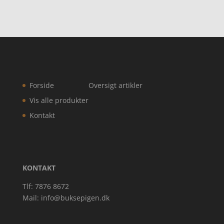
143,20 kr
Forside
Oversigt artikler
Vis alle produkter
Kontakt
KONTAKT
Tlf: 7876 8672
Mail:
info@buksepigen.dk