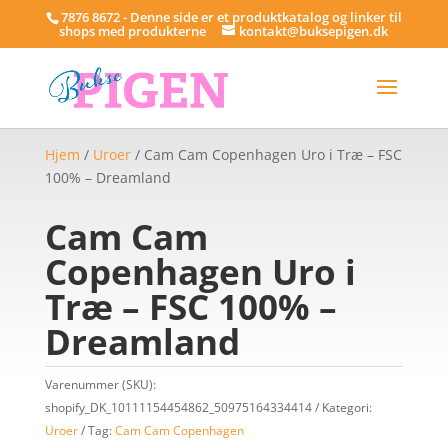
7876 8672 - Denne side er et produktkatalog og linker til
shops med produkterne
kontakt@buksepigen.dk
Hjem
/
Uroer
/ Cam Cam Copenhagen Uro i Træ – FSC
100% – Dreamland
Cam Cam
Copenhagen Uro i
Træ – FSC 100% –
Dreamland
Varenummer (SKU):
shopify_DK_10111154454862_50975164334414
Kategori:
Uroer
Tag:
Cam Cam Copenhagen