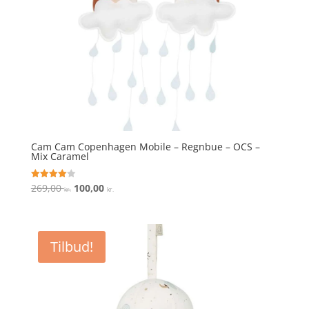
Cam Cam Copenhagen Mobile – Regnbue – OCS –
Mix Caramel
Den
Den
269,00
100,00
Vurderet
kr.
kr.
4
oprindelige
aktuelle
ud af 5
pris
pris
var:
er:
Tilbud!
269,00 kr..
100,00 kr..