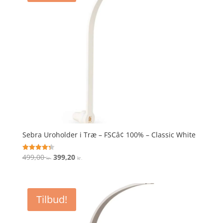
Sebra Uroholder i Træ – FSCâ¢ 100% – Classic White
Den
Den
499,00
399,20
Vurderet
kr.
kr.
4.3
oprindelige
aktuelle
ud af 5
pris
pris
var:
er:
Tilbud!
499,00 kr..
399,20 kr..