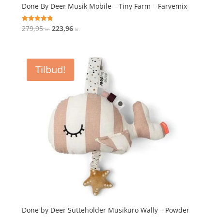
Done By Deer Musik Mobile – Tiny Farm – Farvemix
Den
Den
279,95
223,96
Vurderet
kr.
kr.
4.8
oprindelige
aktuelle
ud af 5
pris
pris
var:
er:
Tilbud!
279,95 kr..
223,96 kr..
Done by Deer Sutteholder Musikuro Wally – Powder