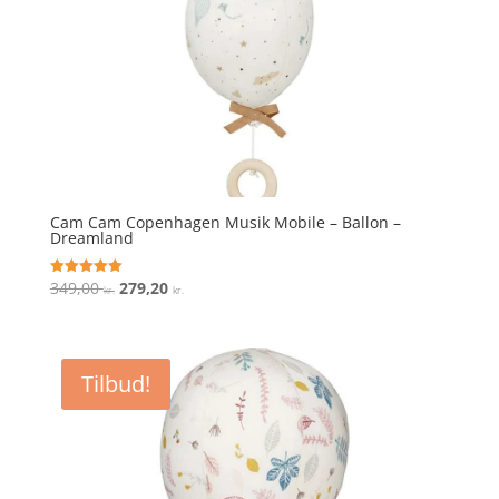
Cam Cam Copenhagen Musik Mobile – Ballon –
Dreamland
Den
Den
349,00
279,20
Vurderet
kr.
kr.
5
oprindelige
aktuelle
ud af 5
pris
pris
var:
er:
Tilbud!
349,00 kr..
279,20 kr..