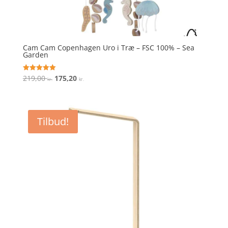
Cam Cam Copenhagen Uro i Træ – FSC 100% – Sea
Garden
Den
Den
219,00
175,20
Vurderet
kr.
kr.
5
oprindelige
aktuelle
ud af 5
pris
pris
var:
er:
Tilbud!
219,00 kr..
175,20 kr..