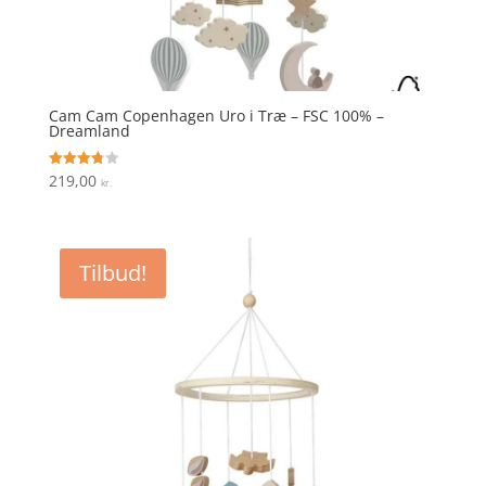
Cam Cam Copenhagen Uro i Træ – FSC 100% –
Dreamland
219,00
Vurderet
kr.
3.8
ud af 5
Tilbud!