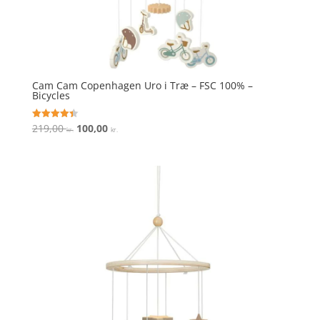
Cam Cam Copenhagen Uro i Træ – FSC 100% –
Bicycles
Den
Den
219,00
100,00
Vurderet
kr.
kr.
4.4
oprindelige
aktuelle
ud af 5
pris
pris
var:
er:
219,00 kr..
100,00 kr..