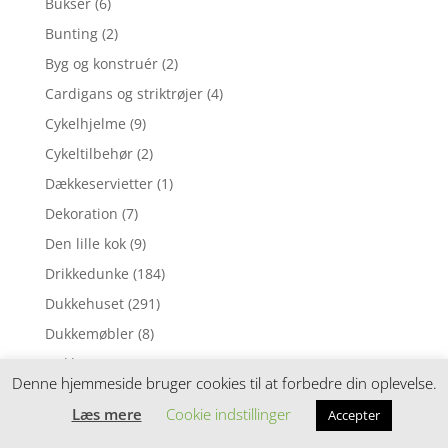
Bukser
(6)
Bunting
(2)
Byg og konstruér
(2)
Cardigans og striktrøjer
(4)
Cykelhjelme
(9)
Cykeltilbehør
(2)
Dækkeservietter
(1)
Dekoration
(7)
Den lille kok
(9)
Drikkedunke
(184)
Dukkehuset
(291)
Dukkemøbler
(8)
Dukker
(22)
Denne hjemmeside bruger cookies til at forbedre din oplevelse.
Dukkesenge
(1)
Læs mere
Cookie indstillinger
Accepter
Dukkesengetøj
(6)