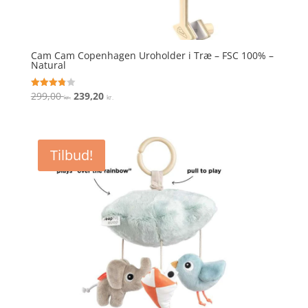
Cam Cam Copenhagen Uroholder i Træ – FSC 100% –
Natural
Den
Den
299,00
239,20
Vurderet
kr.
kr.
3.8
oprindelige
aktuelle
ud af 5
pris
pris
var:
er:
Tilbud!
299,00 kr..
239,20 kr..