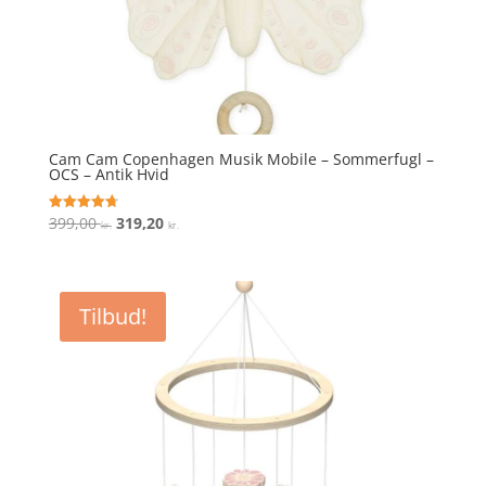
Cam Cam Copenhagen Musik Mobile – Sommerfugl –
OCS – Antik Hvid
Den
Den
399,00
319,20
Vurderet
kr.
kr.
4.7
oprindelige
aktuelle
ud af 5
pris
pris
var:
er:
Tilbud!
399,00 kr..
319,20 kr..