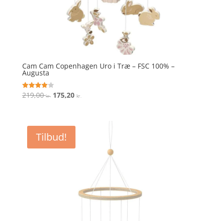
Cam Cam Copenhagen Uro i Træ – FSC 100% –
Augusta
Den
Den
219,00
175,20
Vurderet
kr.
kr.
4
oprindelige
aktuelle
ud af 5
pris
pris
var:
er:
Tilbud!
219,00 kr..
175,20 kr..