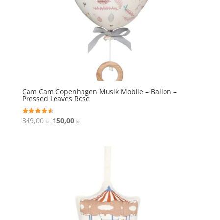
Cam Cam Copenhagen Musik Mobile – Ballon –
Pressed Leaves Rose
Den
Den
349,00
150,00
Vurderet
kr.
kr.
4.6
oprindelige
aktuelle
ud af 5
pris
pris
var:
er:
349,00 kr..
150,00 kr..