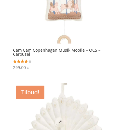
Cam Cam Copenhagen Musik Mobile – OCS –
Carousel
299,00
Vurderet
kr.
4
ud af 5
Tilbud!