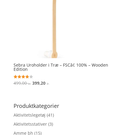
Sebra Uroholder i Træ – FSCâ¢ 100% – Wooden
Edition
Den
Den
499,00
399,20
Vurderet
kr.
kr.
3.9
oprindelige
aktuelle
ud af 5
pris
pris
var:
er:
Produktkategorier
499,00 kr..
399,20 kr..
Aktivitetslegetøj
(41)
Aktivitetsstativer
(3)
Amme bh
(15)