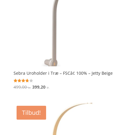
Sebra Uroholder i Træ – FSCâ¢ 100% – Jetty Beige
Den
Den
499,00
399,20
Vurderet
kr.
kr.
3.8
oprindelige
aktuelle
ud af 5
pris
pris
var:
er:
Tilbud!
499,00 kr..
399,20 kr..