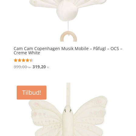
Cam Cam Copenhagen Musik Mobile – Påfugl – OCS –
Creme White
Den
Den
399,00
319,20
Vurderet
kr.
kr.
4.3
oprindelige
aktuelle
ud af 5
pris
pris
var:
er:
Tilbud!
399,00 kr..
319,20 kr..