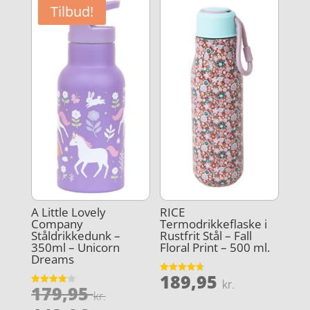
Tilbud!
A Little Lovely
RICE
Company
Termodrikkeflaske i
Ståldrikkedunk –
Rustfrit Stål – Fall
350ml – Unicorn
Floral Print – 500 ml.
Dreams
189,95
Vurderet
kr.
Den
179,95
4.7
Vurderet
kr.
ud af 5
4
ud af 5