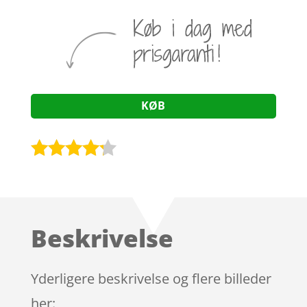
KØB
Bedømt
som
4.1
ud af 5
baseret
Beskrivelse
på
kundebedø
mmelser
Yderligere beskrivelse og flere billeder
her: