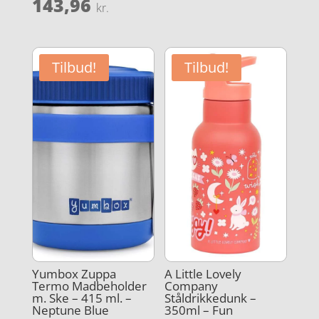
oprindelige
Den
143,96
kr.
pris
aktuelle
var:
pris
179,95 kr..
er:
Tilbud!
Tilbud!
143,96 kr..
Yumbox Zuppa
A Little Lovely
Termo Madbeholder
Company
m. Ske – 415 ml. –
Ståldrikkedunk –
Neptune Blue
350ml – Fun