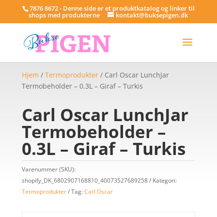
7876 8672 - Denne side er et produktkatalog og linker til
shops med produkterne
kontakt@buksepigen.dk
Hjem
/
Termoprodukter
/ Carl Oscar LunchJar
Termobeholder – 0.3L – Giraf – Turkis
Carl Oscar LunchJar
Termobeholder –
0.3L – Giraf – Turkis
Varenummer (SKU):
shopify_DK_6802907168810_40073527689258
Kategori:
Termoprodukter
Tag:
Carl Oscar