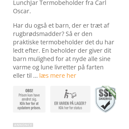
var:
er:
LunchJar Termobeholder fra Carl
189,95 kr..
151,9
Oscar.
Har du også et barn, der er træt af
rugbrødsmadder? Så er den
praktiske termobeholder det du har
ledt efter. En beholder der giver dit
barn mulighed for at nyde alle sine
varme og lune livretter på farten
eller til …
læs mere her