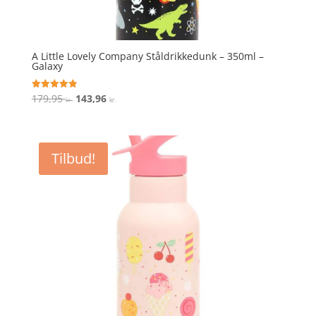
A Little Lovely Company Ståldrikkedunk – 350ml –
Galaxy
Den
Den
179,95
143,96
Vurderet
kr.
kr.
4.9
oprindelige
aktuelle
ud af 5
pris
pris
var:
er:
Tilbud!
179,95 kr..
143,96 kr..