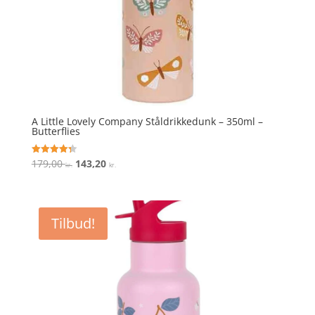
A Little Lovely Company Ståldrikkedunk – 350ml –
Butterflies
Den
Den
179,00
143,20
Vurderet
kr.
kr.
4.3
oprindelige
aktuelle
ud af 5
pris
pris
var:
er:
Tilbud!
179,00 kr..
143,20 kr..