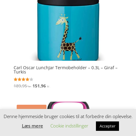
Carl Oscar LunchJar Termobeholder – 0.3L – Giraf –
Turkis
Den
Den
189,95
151,96
Vurderet
kr.
kr.
4.1
oprindelige
aktuelle
ud af 5
pris
pris
var:
er:
Tilbud!
189,95 kr..
151,96 kr..
Denne hjemmeside bruger cookies til at forbedre din oplevelse.
Læs mere
Cookie indstillinger
Accepter