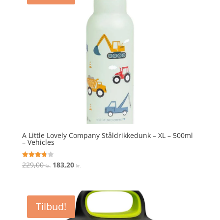
A Little Lovely Company Ståldrikkedunk – XL – 500ml
– Vehicles
Den
Den
229,00
183,20
Vurderet
kr.
kr.
3.8
oprindelige
aktuelle
ud af 5
pris
pris
var:
er:
Tilbud!
229,00 kr..
183,20 kr..