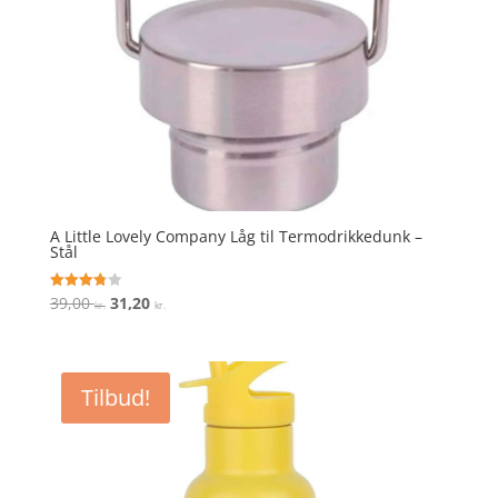
A Little Lovely Company Låg til Termodrikkedunk –
Stål
Den
Den
39,00
31,20
Vurderet
kr.
kr.
3.8
oprindelige
aktuelle
ud af 5
pris
pris
var:
er:
Tilbud!
39,00 kr..
31,20 kr..