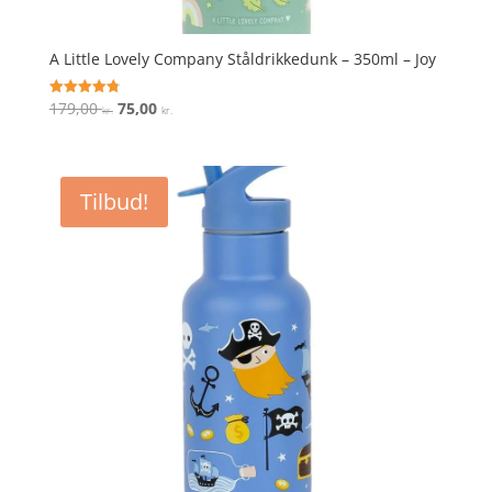
A Little Lovely Company Ståldrikkedunk – 350ml – Joy
Den
Den
179,00
75,00
Vurderet
kr.
kr.
4.8
oprindelige
aktuelle
ud af 5
pris
pris
var:
er:
Tilbud!
179,00 kr..
75,00 kr..