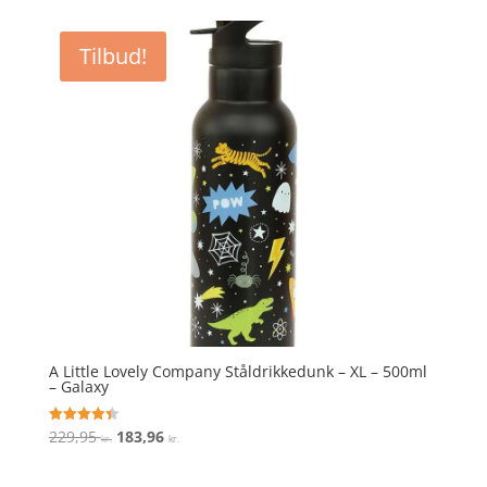
pris
pris
var:
er:
Tilbud!
229,95 kr..
183,96 kr..
A Little Lovely Company Ståldrikkedunk – XL – 500ml
– Galaxy
Den
Den
229,95
183,96
Vurderet
kr.
kr.
4.4
oprindelige
aktuelle
ud af 5
pris
pris