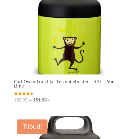
Carl Oscar LunchJar Termobeholder – 0.3L – Abe –
Lime
Den
Den
189,95
151,96
Vurderet
kr.
kr.
4.4
oprindelige
aktuelle
ud af 5
pris
pris
var:
er:
Tilbud!
189,95 kr..
151,96 kr..