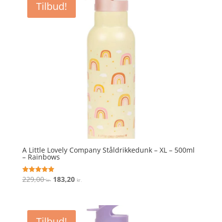
Tilbud!
229,95 kr..
183,96 kr..
A Little Lovely Company Ståldrikkedunk – XL – 500ml
– Rainbows
Den
Den
229,00
183,20
Vurderet
kr.
kr.
5
oprindelige
aktuelle
ud af 5
pris
pris
var:
er:
Tilbud!