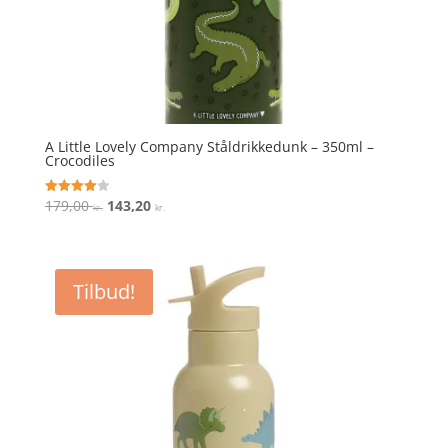
A Little Lovely Company Ståldrikkedunk – 350ml –
Crocodiles
Den
Den
179,00
143,20
Vurderet
kr.
kr.
4
oprindelige
aktuelle
ud af 5
pris
pris
var:
er:
Tilbud!
179,00 kr..
143,20 kr..