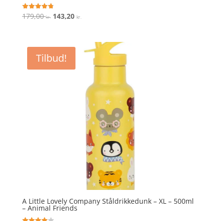
Den
Den
179,00
143,20
Vurderet
kr.
kr.
4.8
oprindelige
aktuelle
ud af 5
pris
pris
var:
er:
Tilbud!
179,00 kr..
143,20 kr..
A Little Lovely Company Ståldrikkedunk – XL – 500ml
– Animal Friends