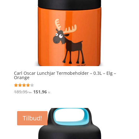
Carl Oscar LunchJar Termobeholder – 0.3L – Elg –
Orange
Den
Den
189,95
151,96
Vurderet
kr.
kr.
4.1
oprindelige
aktuelle
ud af 5
pris
pris
var:
er:
Tilbud!
189,95 kr..
151,96 kr..