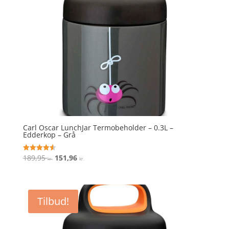
Carl Oscar LunchJar Termobeholder – 0.3L –
Edderkop – Grå
Den
Den
189,95
151,96
Vurderet
kr.
kr.
4.6
oprindelige
aktuelle
ud af 5
pris
pris
var:
er:
Tilbud!
189,95 kr..
151,96 kr..