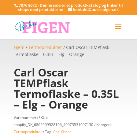
7876 8672 - Denne side er et produktkatalog og linker til
shops med produkterne
kontakt@buksepigen.dk
Hjem
/
Termoprodukter
/ Carl Oscar TEMPflask
Termoflaske – 0.35L – Elg – Orange
Carl Oscar
TEMPflask
Termoflaske – 0.35L
– Elg – Orange
Varenummer (SKU):
shopify_DK_6802909528106_40073531097130
Kategori:
Termoprodukter
Tag:
Carl Oscar