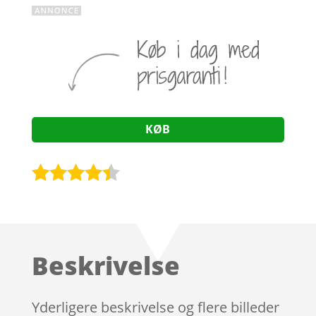
KØB
Bedømt
som
4.3
ud af 5
baseret
Beskrivelse
på
kundebedø
mmelser
Yderligere beskrivelse og flere billeder