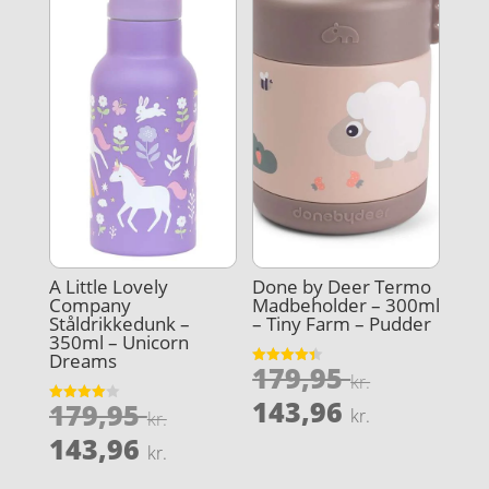
A Little Lovely
Done by Deer Termo
Company
Madbeholder – 300ml
Ståldrikkedunk –
– Tiny Farm – Pudder
350ml – Unicorn
Dreams
Den
179,95
Vurderet
kr.
4.4
oprindel
Den
ud af 5
143,96
Den
179,95
Vurderet
kr.
kr.
pris
4
aktuelle
oprindelige
Den
ud af 5
143,96
kr.
var:
pris
pris
aktuelle