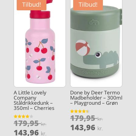
er:
er:
Tilbud!
Tilbud!
159,20 kr..
143,96 kr
A Little Lovely
Done by Deer Termo
Company
Madbeholder – 300ml
Ståldrikkedunk –
– Playground – Grøn
350ml – Cherries
Den
179,95
Vurderet
kr.
Den
179,95
4.4
Vurderet
oprindel
kr.
Den
ud af 5
143,96
4
kr.
oprindelige
Den
ud af 5
143,96
pris
aktuelle
kr.