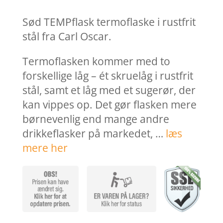
pris
pris
var:
er:
Sød TEMPflask termoflaske i rustfrit
259,95 kr..
207,9
stål fra Carl Oscar.
Termoflasken kommer med to
forskellige låg – ét skruelåg i rustfrit
stål, samt et låg med et sugerør, der
kan vippes op. Det gør flasken mere
børnevenlig end mange andre
drikkeflasker på markedet, …
læs
mere her