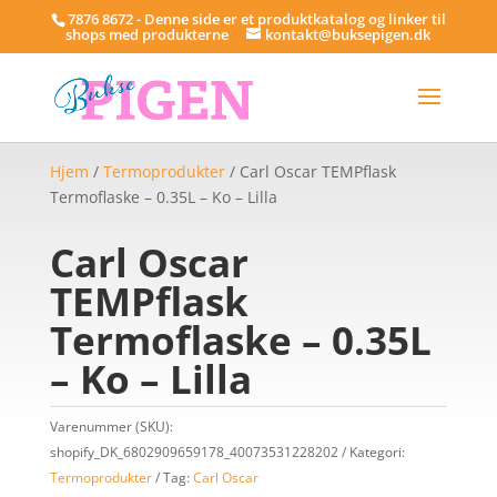
7876 8672 - Denne side er et produktkatalog og linker til
shops med produkterne
kontakt@buksepigen.dk
Hjem
/
Termoprodukter
/ Carl Oscar TEMPflask
Termoflaske – 0.35L – Ko – Lilla
Carl Oscar
TEMPflask
Termoflaske – 0.35L
– Ko – Lilla
Varenummer (SKU):
shopify_DK_6802909659178_40073531228202
Kategori:
Termoprodukter
Tag:
Carl Oscar