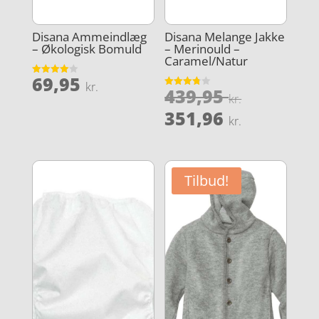
Disana Ammeindlæg
Disana Melange Jakke
– Økologisk Bomuld
– Merinould –
Caramel/Natur
69,95
Vurderet
kr.
Den
439,95
4
Vurderet
kr.
ud af 5
3.8
oprindel
Den
ud af 5
351,96
kr.
pris
aktuelle
var:
pris
439,95 kr
er:
Tilbud!
351,96 kr