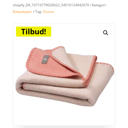
shopify_DK_10716779020622_54516124942670
Kategori:
Babytæpper
Tag:
Disana
Tilbud!