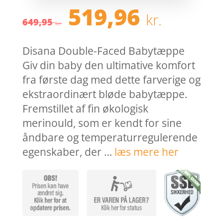
Den
Den
519,96
kr.
oprindelige
aktue
649,95
kr.
pris
pris
var:
er:
Disana Double-Faced Babytæppe
649,95 kr..
519,9
Giv din baby den ultimative komfort
fra første dag med dette farverige og
ekstraordinært bløde babytæppe.
Fremstillet af fin økologisk
merinould, som er kendt for sine
åndbare og temperaturregulerende
egenskaber, der …
læs mere her