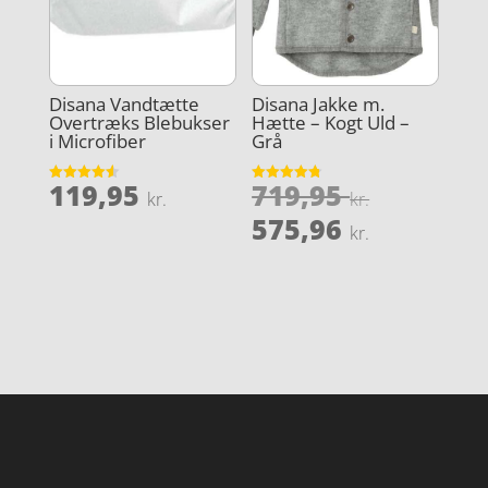
Disana Vandtætte
Disana Jakke m.
Overtræks Blebukser
Hætte – Kogt Uld –
i Microfiber
Grå
Den
119,95
719,95
Vurderet
Vurderet
kr.
kr.
4.6
4.8
oprindel
Den
ud af 5
ud af 5
575,96
kr.
pris
aktuelle
var:
pris
719,95 kr
er:
575,96 kr