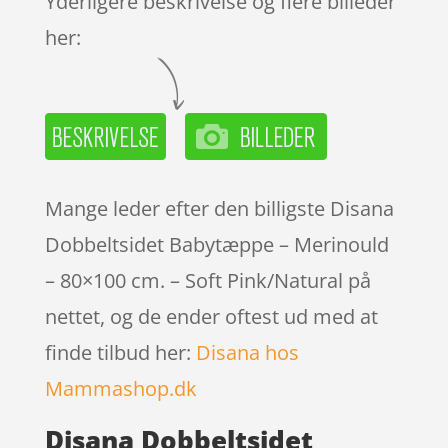
Yderligere beskrivelse og flere billeder
er
her:
Mange leder efter den billigste Disana
Dobbeltsidet Babytæppe – Merinould
– 80×100 cm. – Soft Pink/Natural på
nettet, og de ender oftest ud med at
finde tilbud her:
Disana hos
Mammashop.dk
Disana Dobbeltsidet