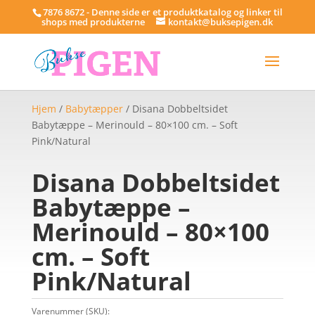
7876 8672 - Denne side er et produktkatalog og linker til
shops med produkterne
kontakt@buksepigen.dk
Hjem
/
Babytæpper
/ Disana Dobbeltsidet
Babytæppe – Merinould – 80×100 cm. – Soft
Pink/Natural
Disana Dobbeltsidet
Babytæppe –
Merinould – 80×100
cm. – Soft
Pink/Natural
Varenummer (SKU):