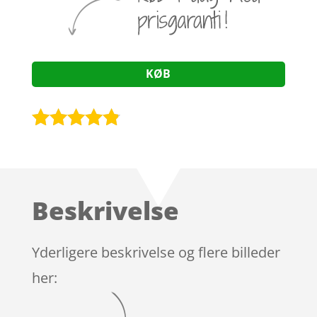
KØB
Bedømt
som
4.7
ud af 5
baseret på
Beskrivelse
kundebedø
mmelser
Yderligere beskrivelse og flere billeder
her: