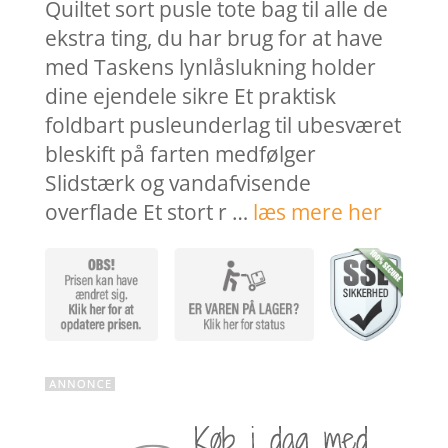
var:
er:
Quiltet sort pusle tote bag til alle de
449,95 kr..
359,9
ekstra ting, du har brug for at have
med Taskens lynlåslukning holder
dine ejendele sikre Et praktisk
foldbart pusleunderlag til ubesværet
bleskift på farten medfølger
Slidstærk og vandafvisende
overflade Et stort r …
læs mere her