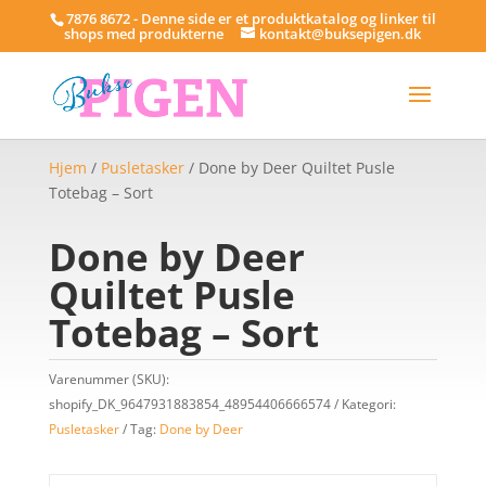
7876 8672 - Denne side er et produktkatalog og linker til
shops med produkterne
kontakt@buksepigen.dk
Hjem
/
Pusletasker
/ Done by Deer Quiltet Pusle
Totebag – Sort
Done by Deer
Quiltet Pusle
Totebag – Sort
Varenummer (SKU):
shopify_DK_9647931883854_48954406666574
Kategori:
Pusletasker
Tag:
Done by Deer