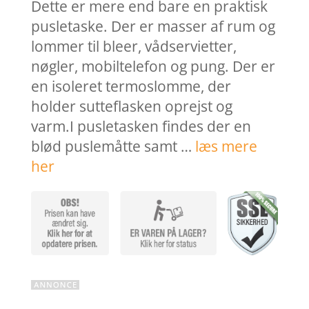
var:
er:
Dette er mere end bare en praktisk
799,95 kr..
350,0
pusletaske. Der er masser af rum og
lommer til bleer, vådservietter,
nøgler, mobiltelefon og pung. Der er
en isoleret termoslomme, der
holder sutteflasken oprejst og
varm.I pusletasken findes der en
blød puslemåtte samt …
læs mere
her