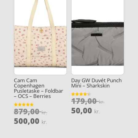
Cam Cam
Day GW Duvét Punch
Copenhagen
Mini – Sharkskin
Pusletaske – Foldbar
– OCS – Berries
Den
179,00
Vurderet
kr.
4.3
oprindel
Den
ud af 5
50,00
Den
879,00
Vurderet
kr.
kr.
pris
4.8
aktuelle
oprindelige
Den
ud af 5
500,00
kr.
var:
pris
pris
aktuelle
179,00 kr
er:
var:
pris