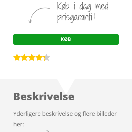
KØB
Bedømt
som
4.2
ud af 5
baseret
Beskrivelse
på
kundebedø
mmelser
Yderligere beskrivelse og flere billeder
her: