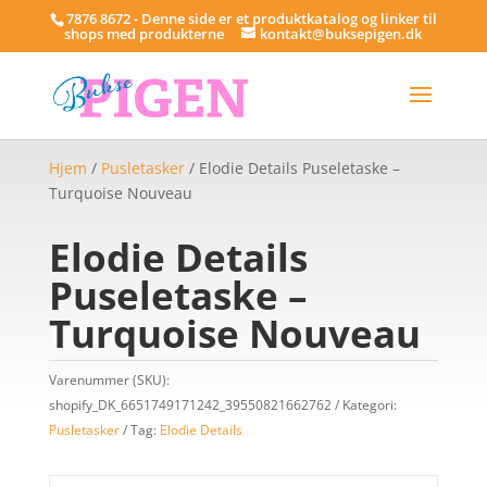
7876 8672 - Denne side er et produktkatalog og linker til
shops med produkterne
kontakt@buksepigen.dk
Hjem
/
Pusletasker
/ Elodie Details Puseletaske –
Turquoise Nouveau
Elodie Details
Puseletaske –
Turquoise Nouveau
Varenummer (SKU):
shopify_DK_6651749171242_39550821662762
Kategori:
Pusletasker
Tag:
Elodie Details