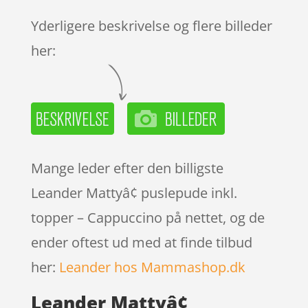
kundebed
ømmels
Yderligere beskrivelse og flere billeder
er
her:
Mange leder efter den billigste
Leander Mattyâ¢ puslepude inkl.
topper – Cappuccino på nettet, og de
ender oftest ud med at finde tilbud
her:
Leander hos Mammashop.dk
Leander Mattyâ¢