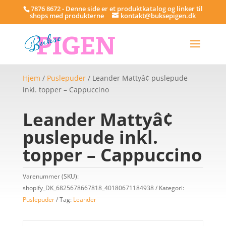
7876 8672 - Denne side er et produktkatalog og linker til
shops med produkterne
kontakt@buksepigen.dk
Hjem
/
Puslepuder
/ Leander Mattyâ¢ puslepude
inkl. topper – Cappuccino
Leander Mattyâ¢
puslepude inkl.
topper – Cappuccino
Varenummer (SKU):
shopify_DK_6825678667818_40180671184938
Kategori:
Puslepuder
Tag:
Leander