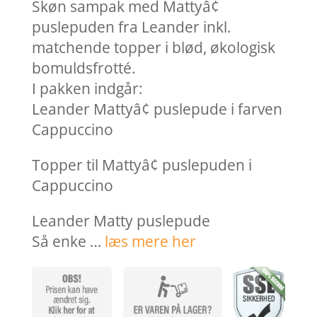
var:
er:
Skøn sampak med Mattyâ¢
1.148,00 kr..
999,0
puslepuden fra Leander inkl.
matchende topper i blød, økologisk
bomuldsfrotté.
I pakken indgår:
Leander Mattyâ¢ puslepude i farven
Cappuccino
Topper til Mattyâ¢ puslepuden i
Cappuccino
Leander Matty puslepude
Så enke …
læs mere her