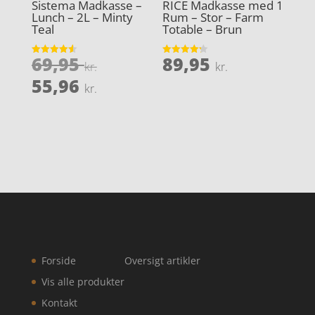
Sistema Madkasse –
RICE Madkasse med 1
Lunch – 2L – Minty
Rum – Stor – Farm
Teal
Totable – Brun
Den
69,95
89,95
Vurderet
Vurderet
kr.
kr.
4.6
4.2
oprindelige
Den
ud af 5
ud af 5
55,96
kr.
pris
aktuelle
var:
pris
69,95 kr..
er:
55,96 kr..
Forside
Oversigt artikler
Vis alle produkter
Kontakt