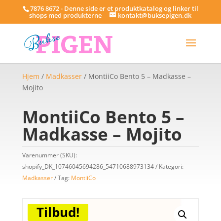
7876 8672 - Denne side er et produktkatalog og linker til
shops med produkterne
kontakt@buksepigen.dk
Hjem
/
Madkasser
/ MontiiCo Bento 5 – Madkasse –
Mojito
MontiiCo Bento 5 –
Madkasse – Mojito
Varenummer (SKU):
shopify_DK_10746045694286_54710688973134
Kategori:
Madkasser
Tag:
MontiiCo
Tilbud!