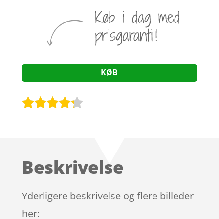
KØB
Bedømt
som
4.1
ud af 5
baseret
Beskrivelse
på
kundebedø
mmelser
Yderligere beskrivelse og flere billeder
her: