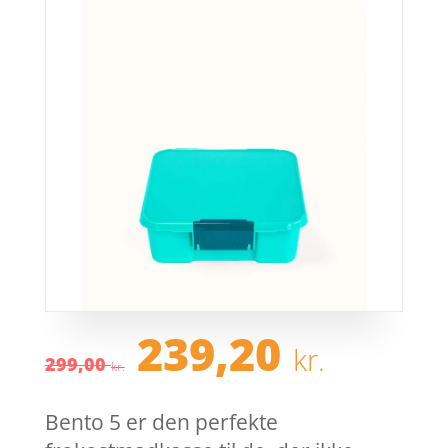
Den
Den
239,20
kr.
oprindelige
aktue
299,00
kr.
pris
pris
var:
er:
Bento 5 er den perfekte
299,00 kr..
239,2