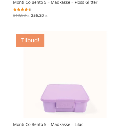
MontiiCo Bento 5 – Madkasse – Floss Glitter
Den
Den
319,00
255,20
Vurderet
kr.
kr.
4.4
oprindelige
aktuelle
ud af 5
pris
pris
var:
er:
Tilbud!
319,00 kr..
255,20 kr..
MontiiCo Bento 5 – Madkasse – Lilac