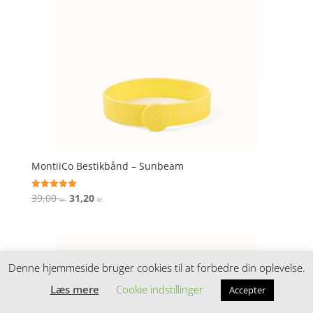
MontiiCo Bestikbånd – Sunbeam
Den
Den
39,00
31,20
Vurderet
kr.
kr.
5
oprindelige
aktuelle
ud af 5
pris
pris
var:
er:
39,00 kr..
31,20 kr..
Denne hjemmeside bruger cookies til at forbedre din oplevelse.
Læs mere
Cookie indstillinger
Accepter