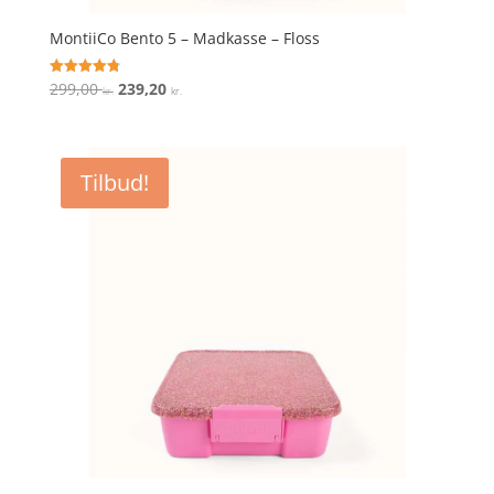
MontiiCo Bento 5 – Madkasse – Floss
Den
Den
299,00
239,20
Vurderet
kr.
kr.
4.8
oprindelige
aktuelle
ud af 5
pris
pris
var:
er:
Tilbud!
299,00 kr..
239,20 kr..