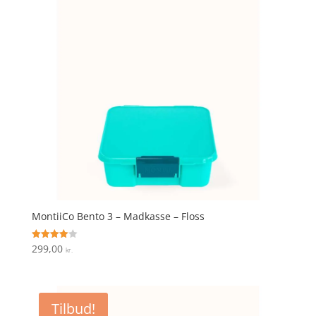
299,00 kr..
239,20 kr..
MontiiCo Bento 3 – Madkasse – Floss
299,00
Vurderet
kr.
4
ud af 5
Tilbud!