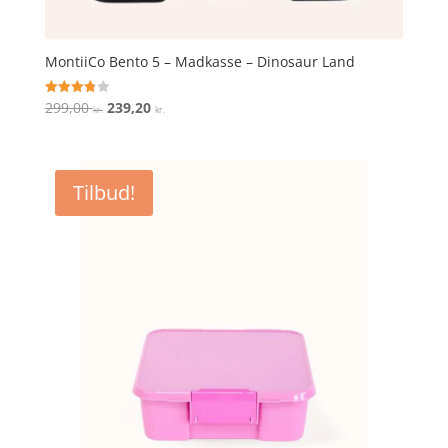
MontiiCo Bento 5 – Madkasse – Dinosaur Land
Den
Den
299,00
239,20
Vurderet
kr.
kr.
3.8
oprindelige
aktuelle
ud af 5
pris
pris
var:
er:
Tilbud!
299,00 kr..
239,20 kr..