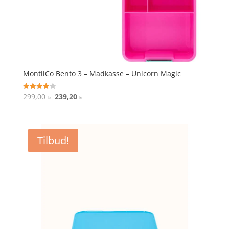
MontiiCo Bento 3 – Madkasse – Unicorn Magic
Den
Den
299,00
239,20
Vurderet
kr.
kr.
4
oprindelige
aktuelle
ud af 5
pris
pris
var:
er:
Tilbud!
299,00 kr..
239,20 kr..