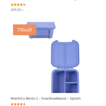
209,00
Vurderet
kr.
4.5
ud af 5
Tilbud!
MontiiCo Bento 2 – Snackmadkasse – Splash