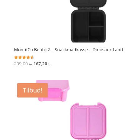
MontiiCo Bento 2 – Snackmadkasse – Dinosaur Land
Den
Den
209,00
167,20
Vurderet
kr.
kr.
4.6
oprindelige
aktuelle
ud af 5
pris
pris
var:
er:
Tilbud!
209,00 kr..
167,20 kr..