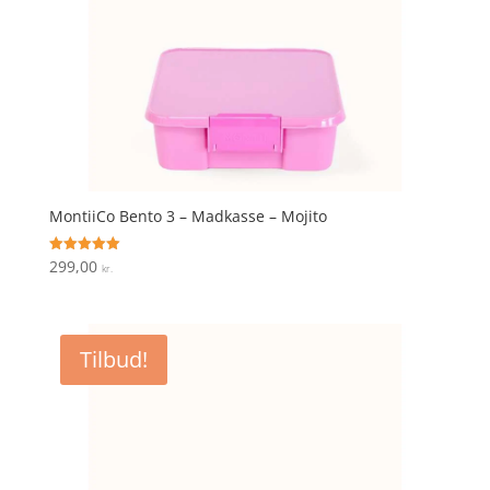
MontiiCo Bento 3 – Madkasse – Mojito
299,00
Vurderet
kr.
5
ud af 5
Tilbud!