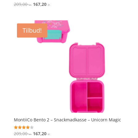
Den
Den
209,00
167,20
Vurderet
kr.
kr.
4.6
oprindelige
aktuelle
ud af 5
pris
pris
var:
er:
Tilbud!
209,00 kr..
167,20 kr..
MontiiCo Bento 2 – Snackmadkasse – Unicorn Magic
Den
Den
209,00
167,20
Vurderet
kr.
kr.
4