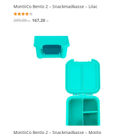
MontiiCo Bento 2 – Snackmadkasse – Lilac
Den
Den
209,00
167,20
Vurderet
kr.
kr.
4.1
oprindelige
aktuelle
ud af 5
pris
pris
var:
er:
209,00 kr..
167,20 kr..
MontiiCo Bento 2 – Snackmadkasse – Mojito