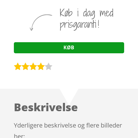
KØB
Bedømt
som
3.9
ud af 5
baseret
Beskrivelse
på
kundebed
ømmels
Yderligere beskrivelse og flere billeder
er
her: