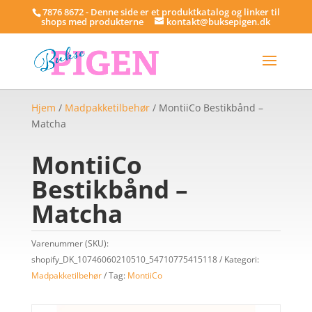
7876 8672 - Denne side er et produktkatalog og linker til
shops med produkterne
kontakt@buksepigen.dk
Hjem
/
Madpakketilbehør
/ MontiiCo Bestikbånd –
Matcha
MontiiCo
Bestikbånd –
Matcha
Varenummer (SKU):
shopify_DK_10746060210510_54710775415118
Kategori:
Madpakketilbehør
Tag:
MontiiCo