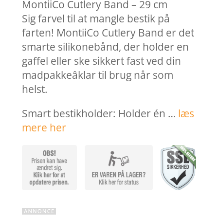
var:
er:
MontiiCo Cutlery Band – 29 cm
39,00 kr..
31,20 k
Sig farvel til at mangle bestik på
farten! MontiiCo Cutlery Band er det
smarte silikonebånd, der holder en
gaffel eller ske sikkert fast ved din
madpakkeâklar til brug når som
helst.
Smart bestikholder: Holder én …
læs
mere her