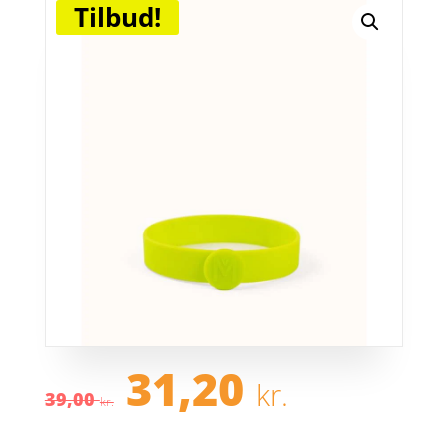
Tilbud!
Den
Den
31,20
kr.
oprindelige
aktuel
39,00
kr.
pris
pris