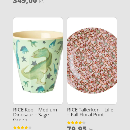
349,00
kr.
ud af 5
3.9
ud af 5
RICE Kop – Medium –
RICE Tallerken – Lille
Dinosaur – Sage
– Fall Floral Print
Green
79,95
Vurderet