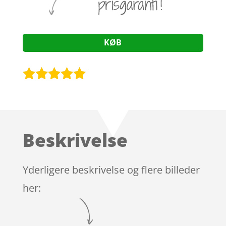
KØB
Bedømt
som
4.9
ud af 5
baseret på
Beskrivelse
kundebedøm
melser
Yderligere beskrivelse og flere billeder
her: