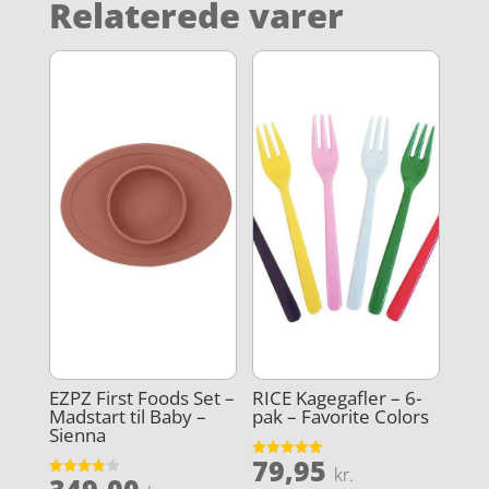
Relaterede varer
EZPZ First Foods Set –
RICE Kagegafler – 6-
Madstart til Baby –
pak – Favorite Colors
Sienna
79,95
Vurderet
kr.
4.9
Vurderet