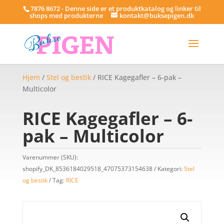
7876 8672 - Denne side er et produktkatalog og linker til
shops med produkterne
kontakt@buksepigen.dk
Hjem
/
Stel og bestik
/ RICE Kagegafler – 6-pak –
Multicolor
RICE Kagegafler – 6-
pak – Multicolor
Varenummer (SKU):
shopify_DK_8536184029518_47075373154638
Kategori:
Stel
og bestik
Tag:
RICE