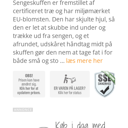
var:
er:
Sengeskuffen er fremstillet af
1.199,00 kr..
959,2
certificeret træ og har miljømærket
EU-blomsten. Den har skjulte hjul, så
den er let at skubbe ind under og
trække ud fra sengen, og et
afrundet, udskåret håndtag midt på
skuffen gør den nem at tage fat i for
både små og sto …
læs mere her