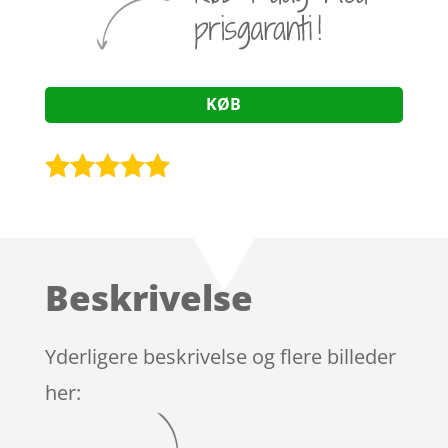
KØB
Bedømt
som
4.8
ud af 5
baseret på
Beskrivelse
kundebedø
mmelser
Yderligere beskrivelse og flere billeder
her: