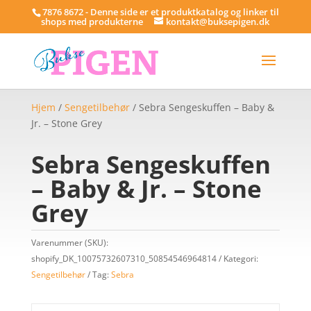
7876 8672 - Denne side er et produktkatalog og linker til
shops med produkterne
kontakt@buksepigen.dk
Hjem
/
Sengetilbehør
/ Sebra Sengeskuffen – Baby &
Jr. – Stone Grey
Sebra Sengeskuffen
– Baby & Jr. – Stone
Grey
Varenummer (SKU):
shopify_DK_10075732607310_50854546964814
Kategori:
Sengetilbehør
Tag:
Sebra