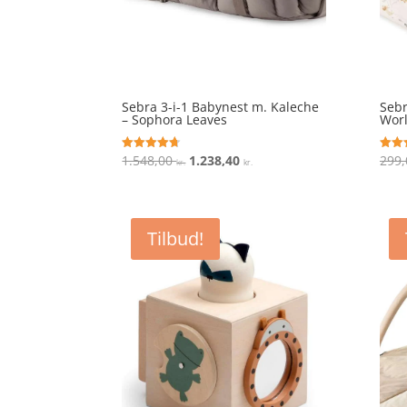
Sebra 3-i-1 Babynest m. Kaleche
Sebr
– Sophora Leaves
Worl
Den
Den
1.548,00
1.238,40
299
Vurderet
Vurde
kr.
kr.
4.7
4.9
oprindelige
aktuelle
ud af 5
ud af
pris
pris
var:
er:
Tilbud!
1.548,00 kr..
1.238,40 kr..