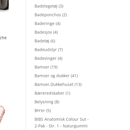
Badelegetøj
(3)
Badeponchos
(2)
Baderinge
(4)
Badesjov
(4)
eche
Badetøj
(6)
Badeudstyr
(7)
Badevinger
(4)
e
Bamser
(19)
Bamser og dukker
(41)
 kr..
Bamser,Dukkehuset
(13)
Bæreredskaber
(1)
Belysning
(8)
BH'er
(5)
BIBS Anatomisk Colour Sut -
2-Pak - Str. 1 - Naturgummi