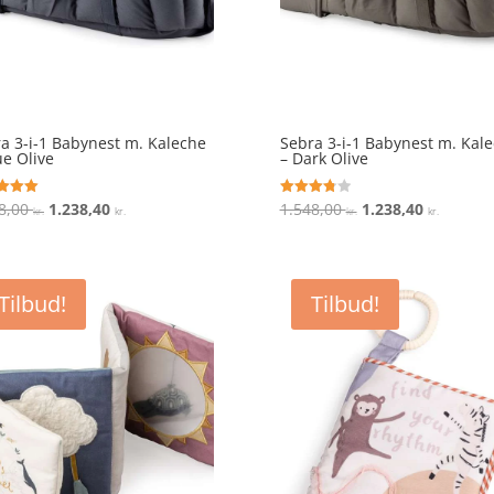
a 3-i-1 Babynest m. Kaleche
Sebra 3-i-1 Babynest m. Kal
ue Olive
– Dark Olive
Den
Den
Den
Den
8,00
1.238,40
1.548,00
1.238,40
ret
Vurderet
kr.
kr.
kr.
kr.
3.8
oprindelige
aktuelle
oprindelige
aktuell
 5
ud af 5
pris
pris
pris
pris
var:
er:
var:
er:
Tilbud!
Tilbud!
1.548,00 kr..
1.238,40 kr..
1.548,00 kr..
1.238,40