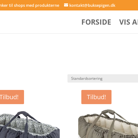
inker til shops med produkterne
kontakt@buksepigen.dk
FORSIDE
VIS 
Tilbud!
Tilbud!