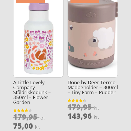
A Little Lovely
Done by Deer Termo
Company
Madbeholder – 300ml
Ståldrikkedunk –
– Tiny Farm – Pudder
350ml – Flower
Garden
Den
179,95
Vurderet
kr.
4.4
oprindel
Den
ud af 5
143,96
Den
179,95
Vurderet
kr.
kr.
pris
4.2
aktuelle
oprindelige
Den
ud af 5
75,00
kr.
var:
pris