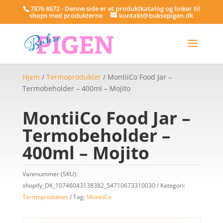
7876 8672 - Denne side er et produktkatalog og linker til
shops med produkterne
kontakt@buksepigen.dk
Hjem
/
Termoprodukter
/ MontiiCo Food Jar –
Termobeholder – 400ml – Mojito
MontiiCo Food Jar –
Termobeholder –
400ml – Mojito
Varenummer (SKU):
shopify_DK_10746043138382_54710673310030
Kategori:
Termoprodukter
Tag:
MontiiCo