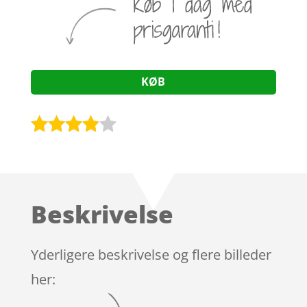
KØB
Bedømt
som
3.8
ud af 5
baseret
Beskrivelse
på
kundebed
ømmels
Yderligere beskrivelse og flere billeder
er
her: