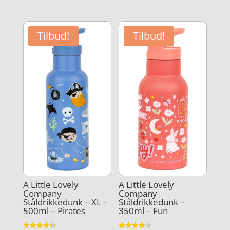
pris
aktuelle
179,95 kr
er:
var:
pris
143,96 kr
179,95 kr..
er:
Tilbud!
Tilbud!
75,00 kr..
A Little Lovely
A Little Lovely
Company
Company
Ståldrikkedunk – XL –
Ståldrikkedunk –
500ml – Pirates
350ml – Fun