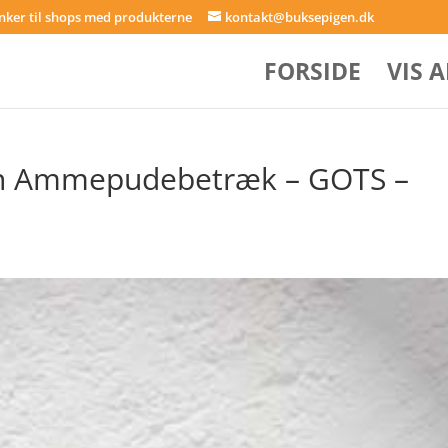
inker til shops med produkterne
kontakt@buksepigen.dk
FORSIDE
VIS 
 Ammepudebetræk – GOTS –