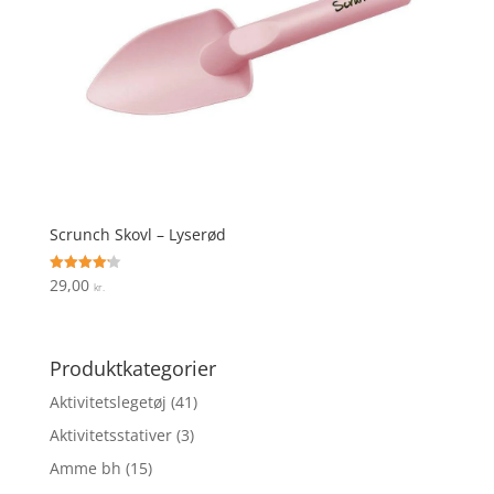
Scrunch Skovl – Lyserød
29,00
Vurderet
kr.
4.2
ud af 5
Produktkategorier
Aktivitetslegetøj
(41)
Aktivitetsstativer
(3)
Amme bh
(15)