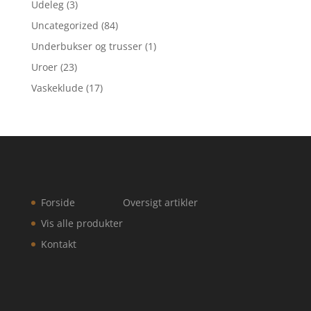
Udeleg
(3)
Uncategorized
(84)
Underbukser og trusser
(1)
Uroer
(23)
Vaskeklude
(17)
Forside
Oversigt artikler
Vis alle produkter
Kontakt