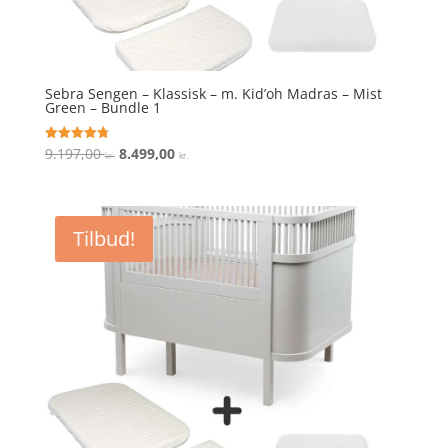
Sebra Sengen – Klassisk – m. Kid’oh Madras – Mist
Green – Bundle 1
Den
Den
9.197,00
8.499,00
Vurderet
kr.
kr.
4.8
oprindelige
aktuelle
ud af 5
pris
pris
var:
er:
Tilbud!
9.197,00 kr..
8.499,00 kr..