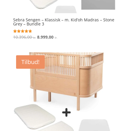
Sebra Sengen – Klassisk – m. Kid’oh Madras – Stone
Grey – Bundle 3
Den
Den
10.396,00
8.999,00
Vurderet
kr.
kr.
4.9
oprindelige
aktuelle
ud af 5
pris
pris
var:
er:
Tilbud!
10.396,00 kr..
8.999,00 kr..