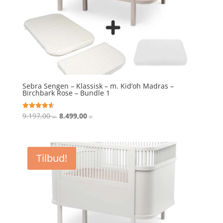
Sebra Sengen – Klassisk – m. Kid’oh Madras –
Birchbark Rose – Bundle 1
Den
Den
9.197,00
8.499,00
Vurderet
kr.
kr.
4.6
oprindelige
aktuelle
ud af 5
pris
pris
var:
er:
Tilbud!
9.197,00 kr..
8.499,00 kr..