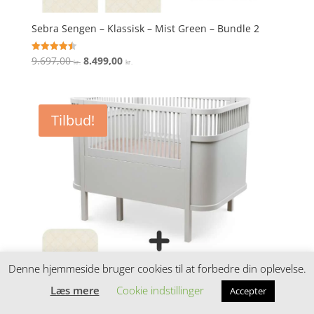
Sebra Sengen – Klassisk – Mist Green – Bundle 2
Den
Den
9.697,00
8.499,00
Vurderet
kr.
kr.
4.5
oprindelige
aktuelle
ud af 5
pris
pris
var:
er:
Tilbud!
9.697,00 kr..
8.499,00 kr..
Denne hjemmeside bruger cookies til at forbedre din oplevelse.
Læs mere
Cookie indstillinger
Accepter