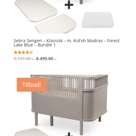
Sebra Sengen – Klassisk – m. Kid’oh Madras – Forest
Lake Blue – Bundle 1
Den
Den
9.197,00
8.499,00
Vurderet
kr.
kr.
4.3
oprindelige
aktuelle
ud af 5
pris
pris
var:
er:
Tilbud!
9.197,00 kr..
8.499,00 kr..