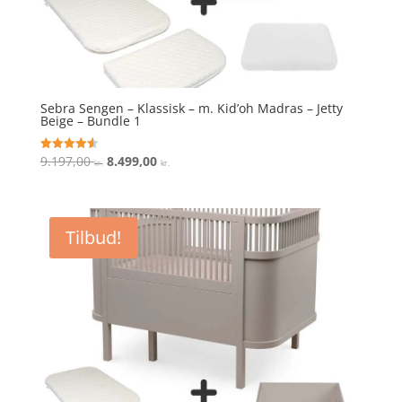
Sebra Sengen – Klassisk – m. Kid’oh Madras – Jetty
Beige – Bundle 1
Den
Den
9.197,00
8.499,00
Vurderet
kr.
kr.
4.6
oprindelige
aktuelle
ud af 5
pris
pris
var:
er:
Tilbud!
9.197,00 kr..
8.499,00 kr..