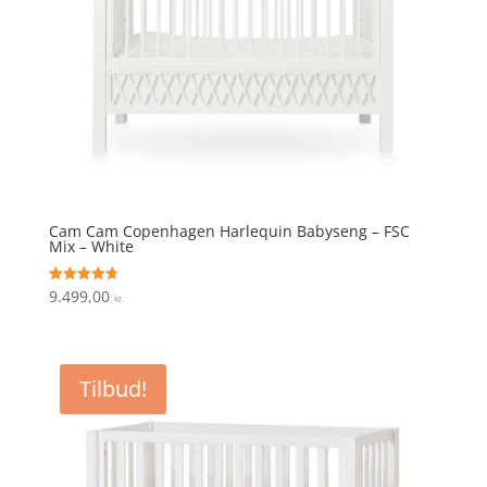
Cam Cam Copenhagen Harlequin Babyseng – FSC
Mix – White
9.499,00
Vurderet
kr.
4.7
ud af 5
Tilbud!