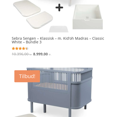
Sebra Sengen – Klassisk – m. Kid’oh Madras – Classic
White – Bundle 3
Den
Den
10.396,00
8.999,00
Vurderet
kr.
kr.
4.4
oprindelige
aktuelle
ud af 5
pris
pris
var:
er:
Tilbud!
10.396,00 kr..
8.999,00 kr..