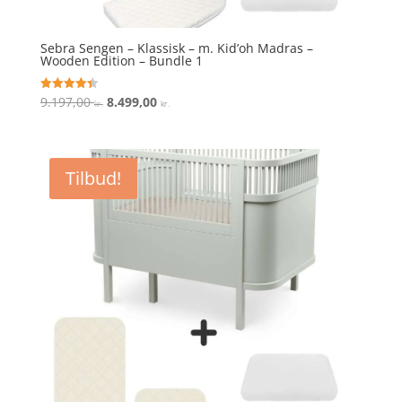
Sebra Sengen – Klassisk – m. Kid’oh Madras –
Wooden Edition – Bundle 1
Den
Den
9.197,00
8.499,00
Vurderet
kr.
kr.
4.4
oprindelige
aktuelle
ud af 5
pris
pris
var:
er:
Tilbud!
9.197,00 kr..
8.499,00 kr..