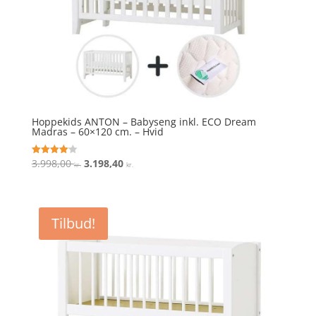
Hoppekids ANTON – Babyseng inkl. ECO Dream
Madras – 60×120 cm. – Hvid
Den
Den
3.998,00
3.198,40
Vurderet
kr.
kr.
4.1
oprindelige
aktuelle
ud af 5
pris
pris
var:
er:
Tilbud!
3.998,00 kr..
3.198,40 kr..