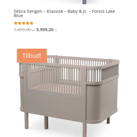
Sebra Sengen – Klassisk – Baby & Jr. – Forest Lake
Blue
Den
Den
7.499,00
5.999,20
Vurderet
kr.
kr.
4.8
oprindelige
aktuelle
ud af 5
pris
pris
var:
er:
Tilbud!
7.499,00 kr..
5.999,20 kr..