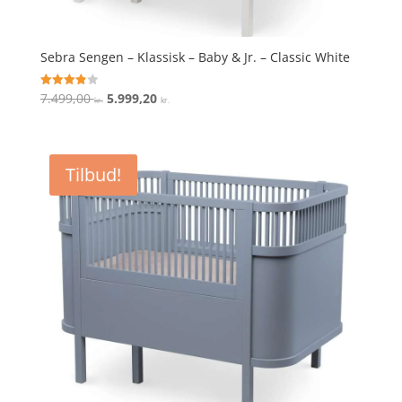
Sebra Sengen – Klassisk – Baby & Jr. – Classic White
Den
Den
7.499,00
5.999,20
Vurderet
kr.
kr.
3.9
oprindelige
aktuelle
ud af 5
pris
pris
var:
er:
Tilbud!
7.499,00 kr..
5.999,20 kr..