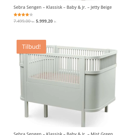
Sebra Sengen – Klassisk – Baby & Jr. – Jetty Beige
Den
Den
7.499,00
5.999,20
Vurderet
kr.
kr.
4.1
oprindelige
aktuelle
ud af 5
pris
pris
var:
er:
Tilbud!
7.499,00 kr..
5.999,20 kr..
Sebra Sengen – Klassisk – Baby & Jr. – Mist Green