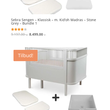
Sebra Sengen – Klassisk – m. Kid’oh Madras – Stone
Grey – Bundle 1
Den
Den
9.197,00
8.499,00
Vurderet
kr.
kr.
4
oprindelige
aktuelle
ud af 5
pris
pris
var:
er:
Tilbud!
9.197,00 kr..
8.499,00 kr..