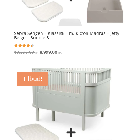
Sebra Sengen – Klassisk – m. Kid’oh Madras – Jetty
Beige – Bundle 3
Den
Den
10.396,00
8.999,00
Vurderet
kr.
kr.
4.4
oprindelige
aktuelle
ud af 5
pris
pris
var:
er:
Tilbud!
10.396,00 kr..
8.999,00 kr..