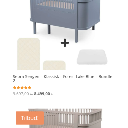
Sebra Sengen – Klassisk – Forest Lake Blue – Bundle
2
Den
Den
9.697,00
8.499,00
Vurderet
kr.
kr.
4.9
oprindelige
aktuelle
ud af 5
pris
pris
var:
er:
Tilbud!
9.697,00 kr..
8.499,00 kr..