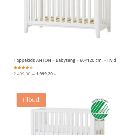
Hoppekids ANTON – Babyseng – 60×120 cm. – Hvid
Den
Den
2.499,00
1.999,20
Vurderet
kr.
kr.
4
oprindelige
aktuelle
ud af 5
pris
pris
var:
er:
Tilbud!
2.499,00 kr..
1.999,20 kr..