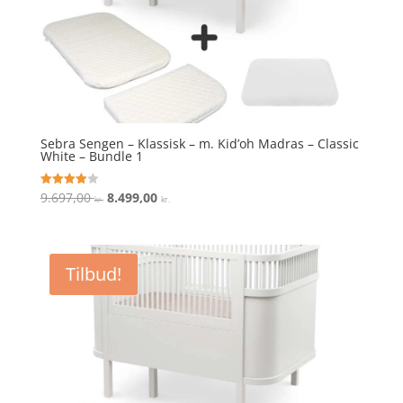
Sebra Sengen – Klassisk – m. Kid’oh Madras – Classic
White – Bundle 1
Den
Den
9.697,00
8.499,00
Vurderet
kr.
kr.
4
oprindelige
aktuelle
ud af 5
pris
pris
var:
er:
Tilbud!
9.697,00 kr..
8.499,00 kr..