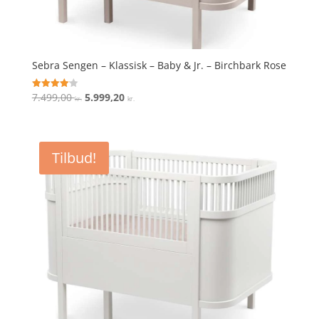
Sebra Sengen – Klassisk – Baby & Jr. – Birchbark Rose
Den
Den
7.499,00
5.999,20
Vurderet
kr.
kr.
4.1
oprindelige
aktuelle
ud af 5
pris
pris
var:
er:
Tilbud!
7.499,00 kr..
5.999,20 kr..