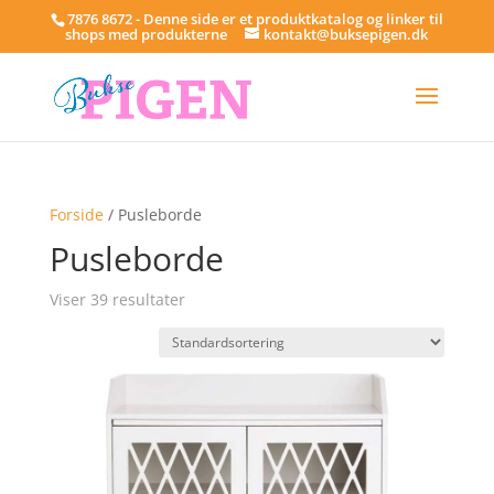
7876 8672 - Denne side er et produktkatalog og linker til
shops med produkterne
kontakt@buksepigen.dk
Forside
/ Pusleborde
Pusleborde
Viser 39 resultater