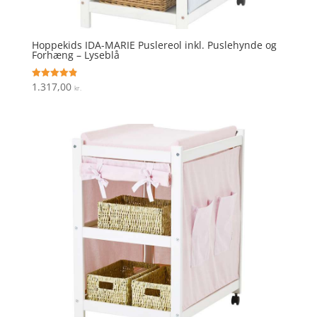
Hoppekids IDA-MARIE Puslereol inkl. Puslehynde og
Forhæng – Lyseblå
1.317,00
Vurderet
kr.
4.9
ud af 5