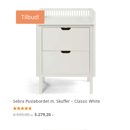
pris
pris
var:
er:
Tilbud!
4.999,00 kr..
3.999,20 kr..
Sebra Puslebordet m. Skuffer – Classic White
Den
Den
6.599,00
5.279,20
Vurderet
kr.
kr.
4.8
oprindelige
aktuelle
ud af 5
pris
pris