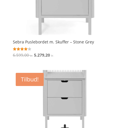
Sebra Puslebordet m. Skuffer – Stone Grey
Den
Den
6.599,00
5.279,20
Vurderet
kr.
kr.
4.1
oprindelige
aktuelle
ud af 5
pris
pris
var:
er:
Tilbud!
6.599,00 kr..
5.279,20 kr..