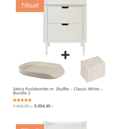
var:
er:
Tilbud!
7.443,00 kr..
5.954,40 kr..
Sebra Puslebordet m. Skuffer – Classic White –
Bundle 2
Den
Den
7.443,00
5.954,40
Vurderet
kr.
kr.
5
oprindelige
aktuelle
ud af 5
pris
pris
var:
er: