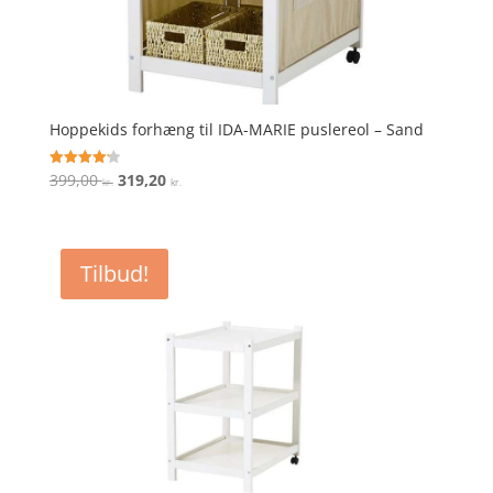
Hoppekids forhæng til IDA-MARIE puslereol – Sand
Den
Den
399,00
319,20
Vurderet
kr.
kr.
4.2
oprindelige
aktuelle
ud af 5
pris
pris
var:
er:
Tilbud!
399,00 kr..
319,20 kr..