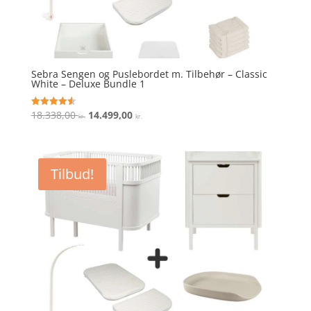
Sebra Sengen og Puslebordet m. Tilbehør – Classic
White – Deluxe Bundle 1
Den
Den
18.338,00
14.499,00
Vurderet
kr.
kr.
4.6
oprindelige
aktuelle
ud af 5
pris
pris
var:
er:
Tilbud!
18.338,00 kr..
14.499,00 kr..