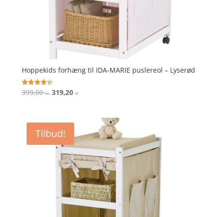
Hoppekids forhæng til IDA-MARIE puslereol – Lyserød
Den
Den
399,00
319,20
Vurderet
kr.
kr.
4.3
oprindelige
aktuelle
ud af 5
pris
pris
var:
er:
Tilbud!
399,00 kr..
319,20 kr..