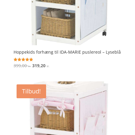
Hoppekids forhæng til IDA-MARIE puslereol – Lyseblå
Den
Den
399,00
319,20
Vurderet
kr.
kr.
5
oprindelige
aktuelle
ud af 5
pris
pris
var:
er:
Tilbud!
399,00 kr..
319,20 kr..