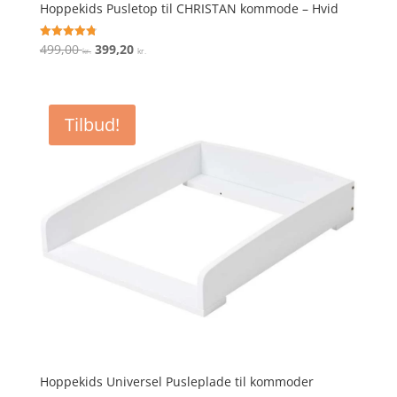
Hoppekids Pusletop til CHRISTAN kommode – Hvid
Den
Den
499,00
399,20
Vurderet
kr.
kr.
4.8
oprindelige
aktuelle
ud af 5
pris
pris
var:
er:
Tilbud!
499,00 kr..
399,20 kr..
Hoppekids Universel Pusleplade til kommoder