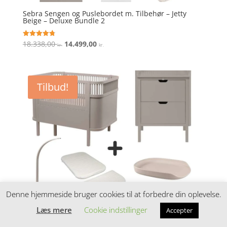
Sebra Sengen og Puslebordet m. Tilbehør – Jetty
Beige – Deluxe Bundle 2
Den
Den
18.338,00
14.499,00
Vurderet
kr.
kr.
4.8
oprindelige
aktuelle
ud af 5
pris
pris
var:
er:
Tilbud!
18.338,00 kr..
14.499,00 kr..
Denne hjemmeside bruger cookies til at forbedre din oplevelse.
Læs mere
Cookie indstillinger
Accepter