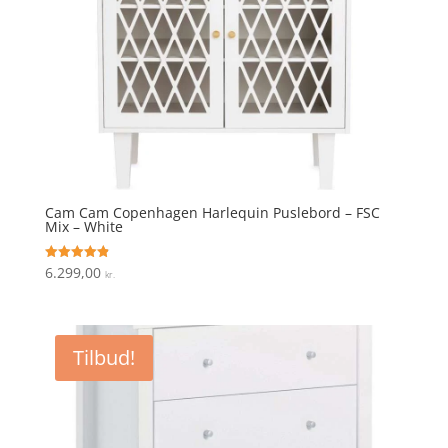
Cam Cam Copenhagen Harlequin Puslebord – FSC
Mix – White
6.299,00
Vurderet
kr.
4.9
ud af 5
Tilbud!