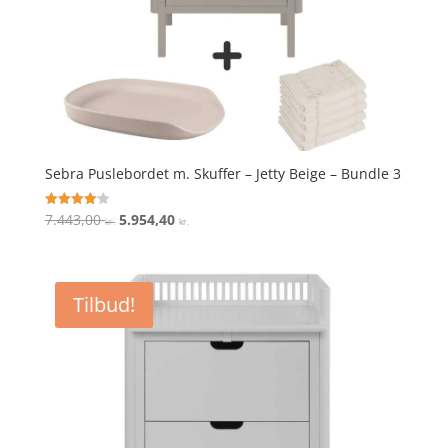
Sebra Puslebordet m. Skuffer – Jetty Beige – Bundle 3
Den
Den
7.443,00
5.954,40
Vurderet
kr.
kr.
4.1
oprindelige
aktuelle
ud af 5
pris
pris
var:
er:
Tilbud!
7.443,00 kr..
5.954,40 kr..