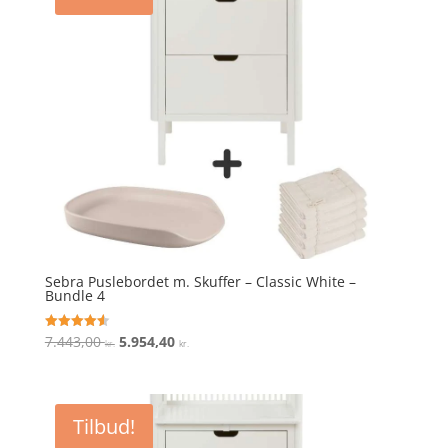
Sebra Puslebordet m. Skuffer – Classic White –
Bundle 4
Den
Den
7.443,00
5.954,40
Vurderet
kr.
kr.
4.6
oprindelige
aktuelle
ud af 5
pris
pris
var:
er:
Tilbud!
7.443,00 kr..
5.954,40 kr..