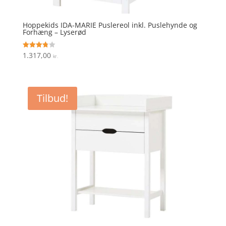
Hoppekids IDA-MARIE Puslereol inkl. Puslehynde og
Forhæng – Lyserød
1.317,00
Vurderet
kr.
3.8
ud af 5
Tilbud!