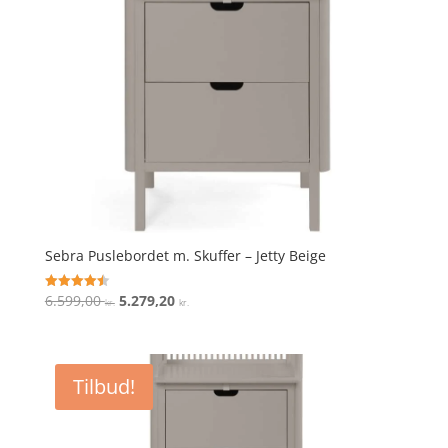
Sebra Puslebordet m. Skuffer – Jetty Beige
Den
Den
6.599,00
5.279,20
Vurderet
kr.
kr.
4.5
oprindelige
aktuelle
ud af 5
pris
pris
var:
er:
Tilbud!
6.599,00 kr..
5.279,20 kr..