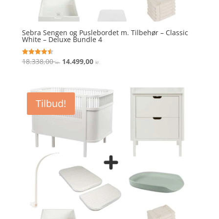
Sebra Sengen og Puslebordet m. Tilbehør – Classic
White – Deluxe Bundle 4
Den
Den
18.338,00
14.499,00
Vurderet
kr.
kr.
4.5
oprindelige
aktuelle
ud af 5
pris
pris
var:
er:
Tilbud!
18.338,00 kr..
14.499,00 kr..