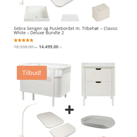
Sebra Sengen og Puslebordet m. Tilbehør – Classic
White – Deluxe Bundle 2
Den
Den
18.338,00
14.499,00
Vurderet
kr.
kr.
4.8
oprindelige
aktuelle
ud af 5
pris
pris
var:
er:
Tilbud!
18.338,00 kr..
14.499,00 kr..