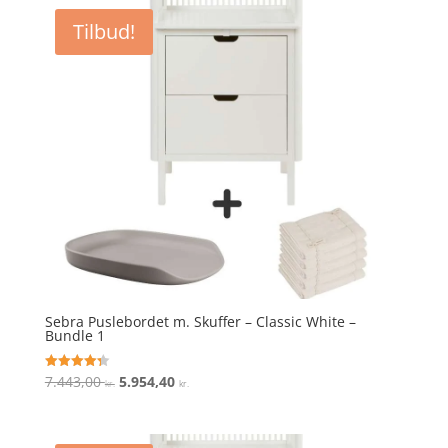
var:
er:
Tilbud!
6.599,00 kr..
5.279,20 kr..
Sebra Puslebordet m. Skuffer – Classic White –
Bundle 1
Den
Den
7.443,00
5.954,40
Vurderet
kr.
kr.
4.3
oprindelige
aktuelle
ud af 5
pris
pris