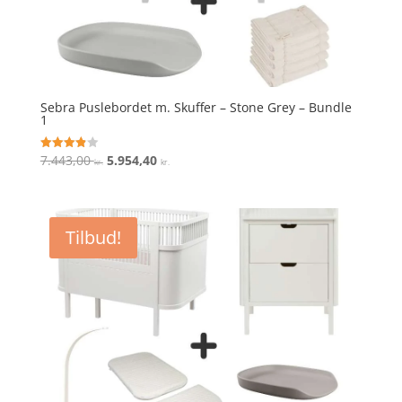
Sebra Puslebordet m. Skuffer – Stone Grey – Bundle
1
Den
Den
7.443,00
5.954,40
Vurderet
kr.
kr.
3.9
oprindelige
aktuelle
ud af 5
pris
pris
var:
er:
Tilbud!
7.443,00 kr..
5.954,40 kr..