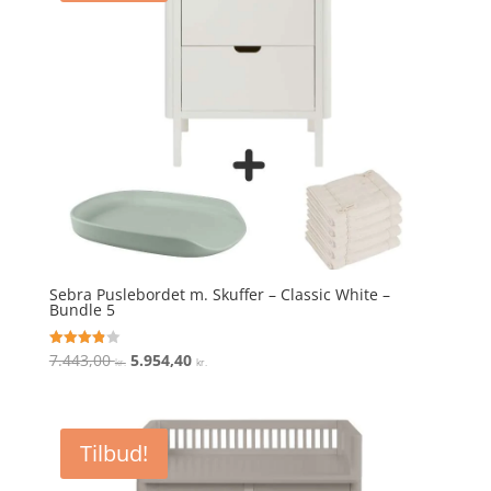
Sebra Puslebordet m. Skuffer – Classic White –
Bundle 5
Den
Den
7.443,00
5.954,40
Vurderet
kr.
kr.
3.9
oprindelige
aktuelle
ud af 5
pris
pris
var:
er:
Tilbud!
7.443,00 kr..
5.954,40 kr..