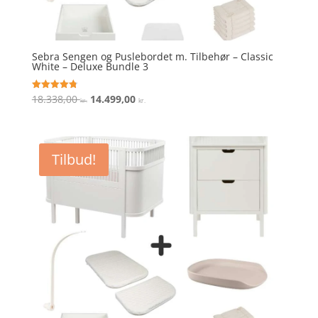
Sebra Sengen og Puslebordet m. Tilbehør – Classic
White – Deluxe Bundle 3
Den
Den
18.338,00
14.499,00
Vurderet
kr.
kr.
4.8
oprindelige
aktuelle
ud af 5
pris
pris
var:
er:
Tilbud!
18.338,00 kr..
14.499,00 kr..