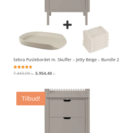
Sebra Puslebordet m. Skuffer – Jetty Beige – Bundle 2
Den
Den
7.443,00
5.954,40
Vurderet
kr.
kr.
4.7
oprindelige
aktuelle
ud af 5
pris
pris
var:
er:
Tilbud!
7.443,00 kr..
5.954,40 kr..