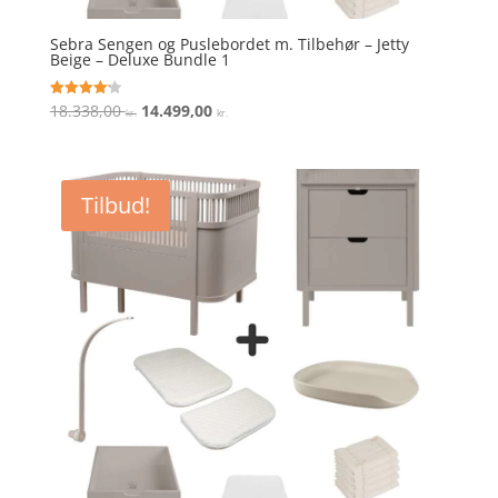
Sebra Sengen og Puslebordet m. Tilbehør – Jetty
Beige – Deluxe Bundle 1
Den
Den
18.338,00
14.499,00
Vurderet
kr.
kr.
4.2
oprindelige
aktuelle
ud af 5
pris
pris
var:
er:
Tilbud!
18.338,00 kr..
14.499,00 kr..