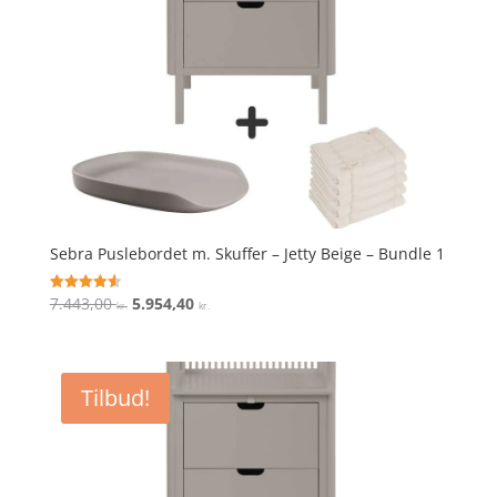
Sebra Puslebordet m. Skuffer – Jetty Beige – Bundle 1
Den
Den
7.443,00
5.954,40
Vurderet
kr.
kr.
4.6
oprindelige
aktuelle
ud af 5
pris
pris
var:
er:
Tilbud!
7.443,00 kr..
5.954,40 kr..