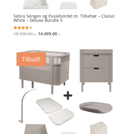
Sebra Sengen og Puslebordet m. Tilbehør – Classic
White – Deluxe Bundle 5
Den
Den
18.338,00
14.499,00
Vurderet
kr.
kr.
3.9
oprindelige
aktuelle
ud af 5
pris
pris
var:
er:
Tilbud!
18.338,00 kr..
14.499,00 kr..