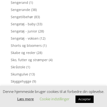
Sengerand
(1)
Sengerande
(38)
Sengetilbehør
(83)
Sengetøj - baby
(33)
Sengetøj - junior
(28)
Sengetøj - voksen
(12)
Shorts og bloomers
(1)
Skabe og reoler
(28)
Sko, futter og strømper
(4)
Skråstole
(1)
Skumgulve
(13)
Skyggehygge
(9)
Slyngevugger
(30)
Denne hjemmeside bruger cookies til at forbedre din oplevelse.
Smagesutter
(5)
Læs mere
Cookie indstillinger
Accepter
Småopbevaring
(97)