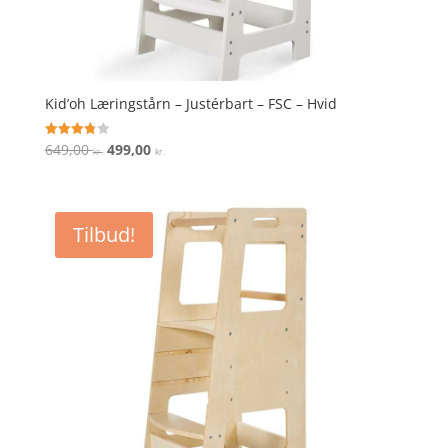
Kid’oh Læringstårn – Justérbart – FSC – Hvid
Den
Den
649,00
499,00
Vurderet
kr.
kr.
3.8
oprindelige
aktuelle
ud af 5
pris
pris
var:
er:
Tilbud!
649,00 kr..
499,00 kr..