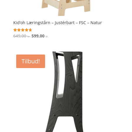
Kid’oh Læringstårn – Justérbart – FSC – Natur
Den
Den
649,00
599,00
Vurderet
kr.
kr.
4.7
oprindelige
aktuelle
ud af 5
pris
pris
var:
er:
Tilbud!
649,00 kr..
599,00 kr..