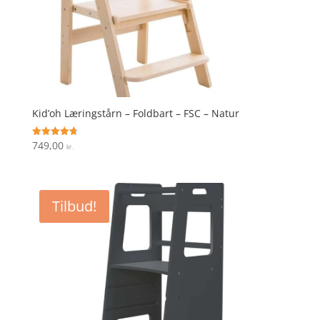
Kid’oh Læringstårn – Foldbart – FSC – Natur
749,00
Vurderet
kr.
4.7
ud af 5
Tilbud!