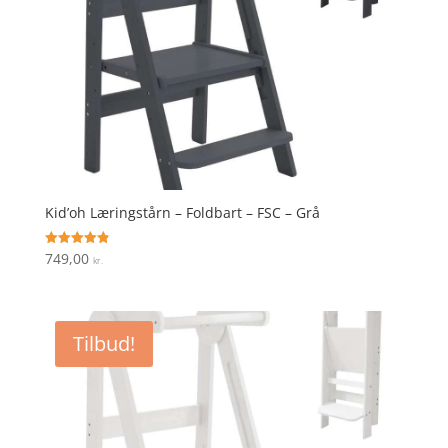
Kid’oh Læringstårn – Foldbart – FSC – Grå
749,00
Vurderet
kr.
4.9
ud af 5
Tilbud!