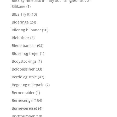
BIBS Symmetrisk Infinity Sut - Singles - Str. 2 -
Silikone
(1)
BIBS Try It
(10)
Bideringe
(24)
Biler og bilbaner
(10)
Blebukser
(3)
Bløde bamser
(94)
Bluser og trøjer
(1)
Bodystockings
(1)
Boldbassiner
(33)
Borde og stole
(47)
Bøger og milepæle
(7)
Børnemøbler
(1)
Børnesenge
(154)
Børneværelset
(4)
Brystpumper
(10)