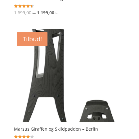
Den
Den
1.699,00
1.199,00
Vurderet
kr.
kr.
4.6
oprindelige
aktuelle
ud af 5
pris
pris
var:
er:
Tilbud!
1.699,00 kr..
1.199,00 kr..
Marsus Giraffen og Skildpadden – Berlin