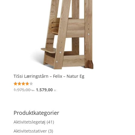
TiSsi Læringstårn – Felix – Natur Eg
Den
Den
1.975,00
1.579,00
Vurderet
kr.
kr.
3.9
oprindelige
aktuelle
ud af 5
pris
pris
var:
er:
Produktkategorier
1.975,00 kr..
1.579,00 kr..
Aktivitetslegetøj
(41)
Aktivitetsstativer
(3)