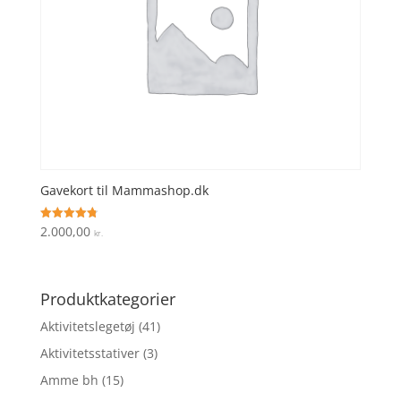
Gavekort til Mammashop.dk
2.000,00
Vurderet
kr.
4.8
ud af 5
Produktkategorier
Aktivitetslegetøj
(41)
Aktivitetsstativer
(3)
Amme bh
(15)