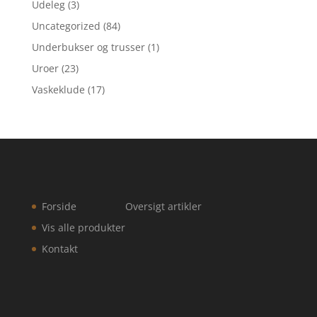
Udeleg
(3)
Uncategorized
(84)
Underbukser og trusser
(1)
Uroer
(23)
Vaskeklude
(17)
Forside
Oversigt artikler
Vis alle produkter
Kontakt