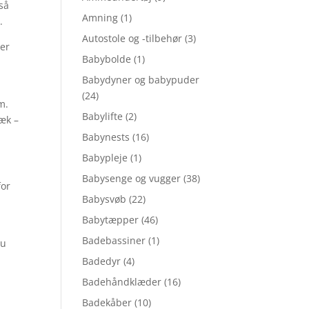
 så
Amning
(1)
.
Autostole og -tilbehør
(3)
 er
Babybolde
(1)
Babydyner og babypuder
(24)
m.
Babylifte
(2)
æk –
Babynests
(16)
Babypleje
(1)
Babysenge og vugger
(38)
for
Babysvøb
(22)
Babytæpper
(46)
Badebassiner
(1)
du
Badedyr
(4)
Badehåndklæder
(16)
e
Badekåber
(10)