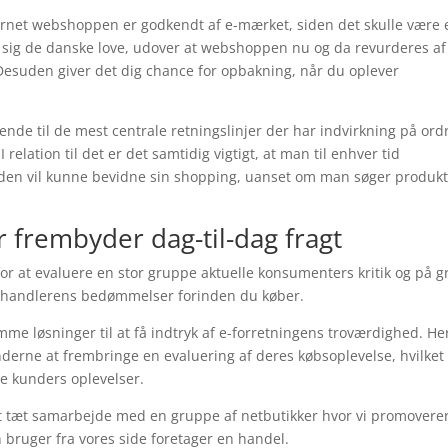
ternet webshoppen er godkendt af e-mærket, siden det skulle være 
r sig de danske love, udover at webshoppen nu og da revurderes af
 Desuden giver det dig chance for opbakning, når du oplever
ende til de mest centrale retningslinjer der har indvirkning på ord
 relation til det er det samtidig vigtigt, at man til enhver tid
tiden vil kunne bevidne sin shopping, uanset om man søger produk
 frembyder dag-til-dag fragt
 for at evaluere en stor gruppe aktuelle konsumenters kritik og på 
-forhandlerens bedømmelser forinden du køber.
mme løsninger til at få indtryk af e-forretningens troværdighed. He
nderne at frembringe en evaluering af deres købsoplevelse, hvilket
gere kunders oplevelser.
et tæt samarbejde med en gruppe af netbutikker hvor vi promovere
 bruger fra vores side foretager en handel.