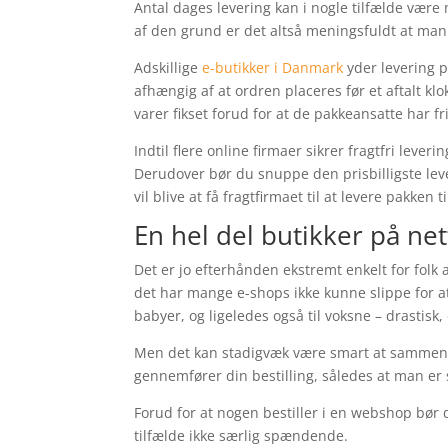
Antal dages levering kan i nogle tilfælde være
af den grund er det altså meningsfuldt at man
Adskillige
e-butikker i Danmark
yder levering p
afhængig af at ordren placeres før et aftalt kl
varer fikset forud for at de pakkeansatte har fri
Indtil flere online firmaer sikrer fragtfri lev
Derudover bør du snuppe den prisbilligste le
vil blive at få fragtfirmaet til at levere pakken 
En hel del butikker på net
Det er jo efterhånden ekstremt enkelt for folk
det har mange e-shops ikke kunne slippe for a
babyer, og ligeledes også til voksne – drastis
Men det kan stadigvæk være smart at sammenlig
gennemfører din bestilling, således at man er s
Forud for at nogen bestiller i en webshop bør
tilfælde ikke særlig spændende.