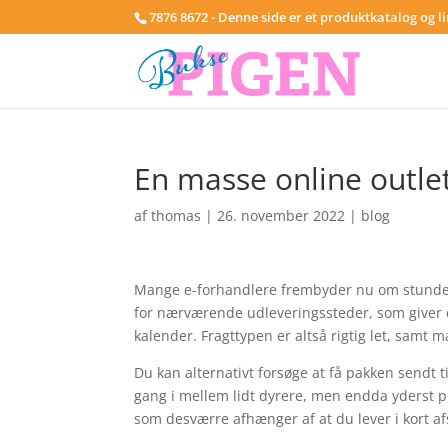
7876 8672 - Denne side er et produktkatalog og l
En masse online outle
af
thomas
|
26. november 2022
|
blog
Mange e-forhandlere frembyder nu om stunder e
for nærværende udleveringssteder, som giver di
kalender. Fragttypen er altså rigtig let, samt
Du kan alternativt forsøge at få pakken sendt 
gang i mellem lidt dyrere, men endda yderst pr
som desværre afhænger af at du lever i kort 