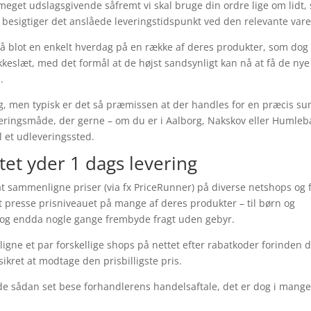
 meget udslagsgivende såfremt vi skal bruge din ordre lige om lidt,
 besigtiger det anslåede leveringstidspunkt ved den relevante vare
å blot en enkelt hverdag på en række af deres produkter, som dog
okkeslæt, med det formål at de højst sandsynligt kan nå at få de nye
.
ering, men typisk er det så præmissen at der handles for en præcis su
veringsmåde, der gerne – om du er i Aalborg, Nakskov eller Humleb
til et udleveringssted.
tet yder 1 dags levering
 at sammenligne priser (via fx PriceRunner) på diverse netshops og 
t presse prisniveauet på mange af deres produkter – til børn og
k, og endda nogle gange frembyde fragt uden gebyr.
ne et par forskellige shops på nettet efter rabatkoder forinden 
ikret at modtage den prisbilligste pris.
 de sådan set bese forhandlerens handelsaftale, det er dog i mang