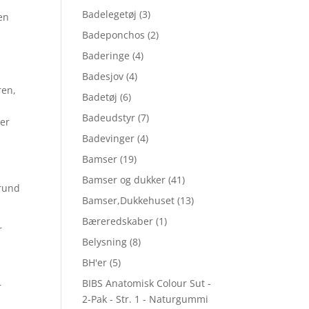
Badelegetøj
(3)
en
Badeponchos
(2)
Baderinge
(4)
Badesjov
(4)
ren,
Badetøj
(6)
Badeudstyr
(7)
ter
Badevinger
(4)
Bamser
(19)
Bamser og dukker
(41)
grund
Bamser,Dukkehuset
(13)
Bæreredskaber
(1)
r
Belysning
(8)
BH'er
(5)
BIBS Anatomisk Colour Sut -
r
2-Pak - Str. 1 - Naturgummi