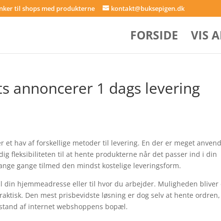
inker til shops med produkterne
kontakt@buksepigen.dk
FORSIDE
VIS 
ts annoncerer 1 dags levering
t hav af forskellige metoder til levering. En der er meget anvend
g fleksibiliteten til at hente produkterne når det passer ind i din
 mange gange tilmed den mindst kostelige leveringsform.
til din hjemmeadresse eller til hvor du arbejder. Muligheden bliver
aktisk. Den mest prisbevidste løsning er dog selv at hente ordren,
afstand af internet webshoppens bopæl.