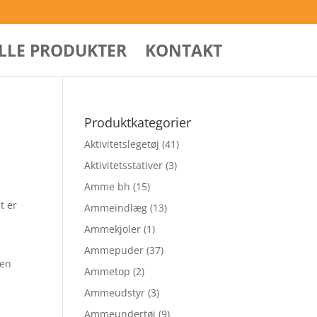
ALLE PRODUKTER
KONTAKT
Produktkategorier
Aktivitetslegetøj
(41)
Aktivitetsstativer
(3)
Amme bh
(15)
t er
Ammeindlæg
(13)
Ammekjoler
(1)
Ammepuder
(37)
 en
Ammetop
(2)
Ammeudstyr
(3)
Ammeundertøj
(9)