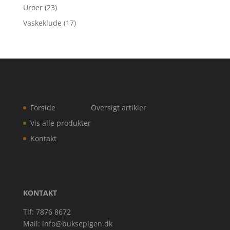
Uroer
(23)
Vaskeklude
(17)
Forside
Oversigt artikler
Vis alle produkter
Kontakt
KONTAKT
Tlf: 7876 8672
Mail:
info@buksepigen.dk