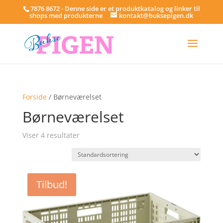
7876 8672 - Denne side er et produktkatalog og linker til
shops med produkterne
kontakt@buksepigen.dk
Forside
/ Børneværelset
Børneværelset
Viser 4 resultater
Tilbud!