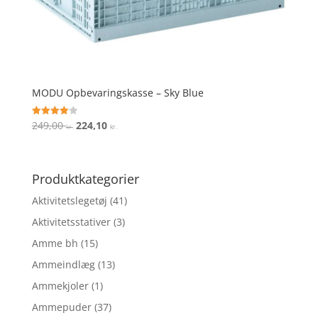
MODU Opbevaringskasse – Sky Blue
Den
Den
249,00
224,10
Vurderet
kr.
kr.
4
oprindelige
aktuelle
ud af 5
pris
pris
var:
er:
Produktkategorier
249,00 kr..
224,10 kr..
Aktivitetslegetøj
(41)
Aktivitetsstativer
(3)
Amme bh
(15)
Ammeindlæg
(13)
Ammekjoler
(1)
Ammepuder
(37)