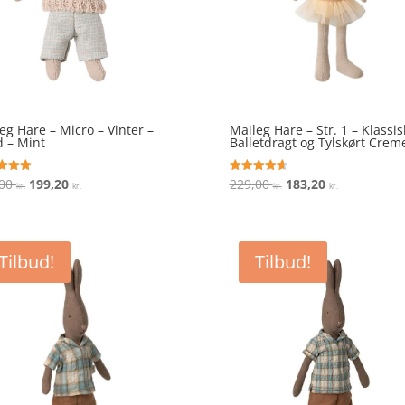
eg Hare – Micro – Vinter –
Maileg Hare – Str. 1 – Klassis
 – Mint
Balletdragt og Tylskørt Crem
Den
Den
Den
Den
,00
199,20
229,00
183,20
ret
Vurderet
kr.
kr.
kr.
kr.
4.7
oprindelige
aktuelle
oprindelige
aktuelle
 5
ud af 5
pris
pris
pris
pris
var:
er:
var:
er:
Tilbud!
Tilbud!
249,00 kr..
199,20 kr..
229,00 kr..
183,20 kr..