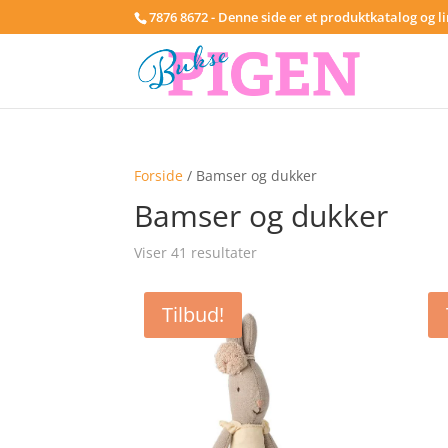
7876 8672 - Denne side er et produktkatalog og l
Forside
/ Bamser og dukker
Bamser og dukker
Viser 41 resultater
Tilbud!