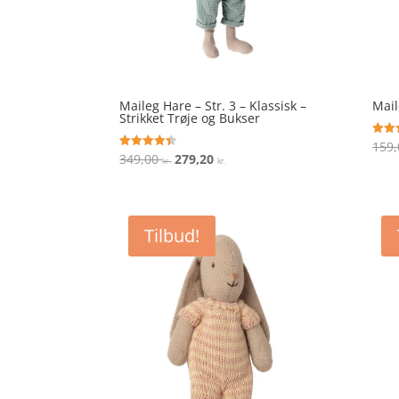
Maileg Hare – Str. 3 – Klassisk –
Mail
Strikket Trøje og Bukser
159
Vurde
4.9
Den
Den
349,00
279,20
Vurderet
kr.
kr.
ud af
4.4
oprindelige
aktuelle
ud af 5
pris
pris
var:
er:
Tilbud!
349,00 kr..
279,20 kr..