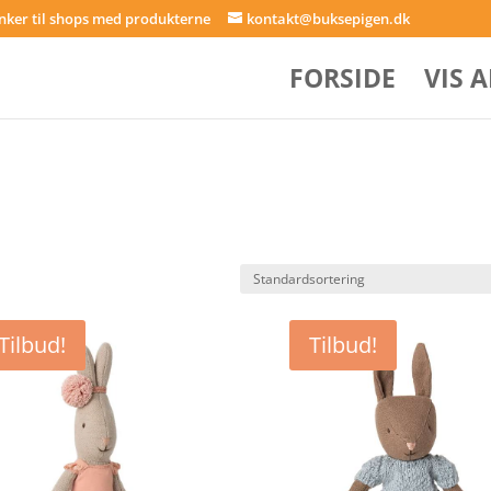
inker til shops med produkterne
kontakt@buksepigen.dk
FORSIDE
VIS 
Tilbud!
Tilbud!