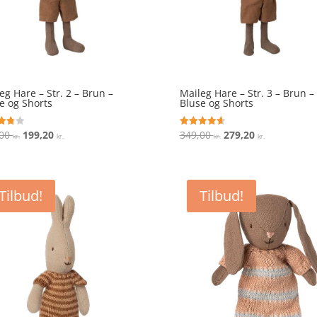
eg Hare – Str. 2 – Brun –
Maileg Hare – Str. 3 – Brun –
e og Shorts
Bluse og Shorts
Den
Den
Den
Den
,00
199,20
349,00
279,20
ret
Vurderet
kr.
kr.
kr.
kr.
4.7
oprindelige
aktuelle
oprindelige
aktuelle
 5
ud af 5
pris
pris
pris
pris
var:
er:
var:
er:
Tilbud!
Tilbud!
249,00 kr..
199,20 kr..
349,00 kr..
279,20 kr..