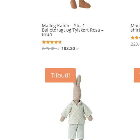
Maileg Kanin – Str. 1 –
Mail
Balletdragt og Tylskørt Rosa –
shir
Brun
229
Vurde
4.9
Den
Den
229,00
183,20
Vurderet
kr.
kr.
ud af
4.6
oprindelige
aktuelle
ud af 5
pris
pris
var:
er:
Tilbud!
229,00 kr..
183,20 kr..