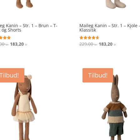
eg Kanin – Str. 1 – Brun – T-
Maileg Kanin – Str. 1 – Kjole 
t og Shorts
Klassisk
Den
Den
Den
Den
,00
183,20
229,00
183,20
ret
Vurderet
kr.
kr.
kr.
kr.
4.7
oprindelige
aktuelle
oprindelige
aktuelle
 5
ud af 5
pris
pris
pris
pris
var:
er:
var:
er:
229,00 kr..
183,20 kr..
229,00 kr..
183,20 kr..
Tilbud!
Tilbud!