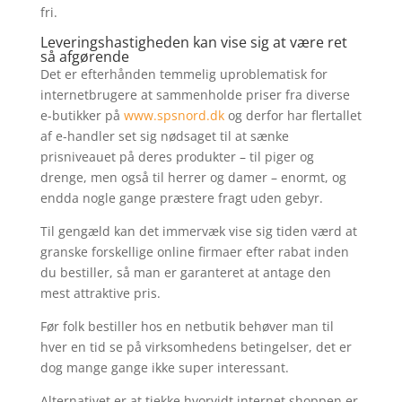
fri.
Leveringshastigheden kan vise sig at være ret
så afgørende
Det er efterhånden temmelig uproblematisk for
internetbrugere at sammenholde priser fra diverse
e-butikker på
www.spsnord.dk
og derfor har flertallet
af e-handler set sig nødsaget til at sænke
prisniveauet på deres produkter – til piger og
drenge, men også til herrer og damer – enormt, og
endda nogle gange præstere fragt uden gebyr.
Til gengæld kan det immervæk vise sig tiden værd at
granske forskellige online firmaer efter rabat inden
du bestiller, så man er garanteret at antage den
mest attraktive pris.
Før folk bestiller hos en netbutik behøver man til
hver en tid se på virksomhedens betingelser, det er
dog mange gange ikke super interessant.
Alternativet er at tjekke hvorvidt internet shoppen er