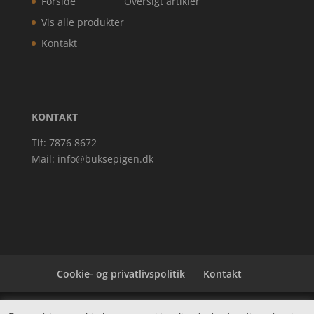
Forside
Oversigt artikler
Vis alle produkter
Kontakt
KONTAKT
Tlf: 7876 8672
Mail:
info@buksepigen.dk
Cookie- og privatlivspolitik
Kontakt
Denne hjemmeside samler et bredt udvalg af