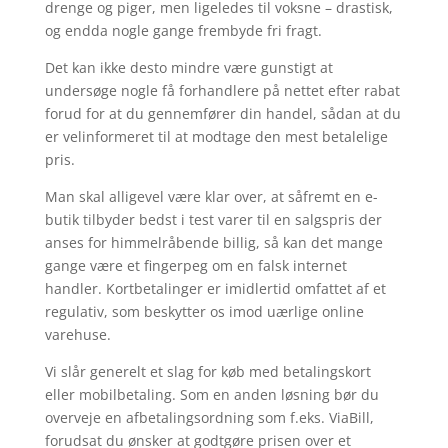
drenge og piger, men ligeledes til voksne – drastisk,
og endda nogle gange frembyde fri fragt.
Det kan ikke desto mindre være gunstigt at
undersøge nogle få forhandlere på nettet efter rabat
forud for at du gennemfører din handel, sådan at du
er velinformeret til at modtage den mest betalelige
pris.
Man skal alligevel være klar over, at såfremt en e-
butik tilbyder bedst i test varer til en salgspris der
anses for himmelråbende billig, så kan det mange
gange være et fingerpeg om en falsk internet
handler. Kortbetalinger er imidlertid omfattet af et
regulativ, som beskytter os imod uærlige online
varehuse.
Vi slår generelt et slag for køb med betalingskort
eller mobilbetaling. Som en anden løsning bør du
overveje en afbetalingsordning som f.eks. ViaBill,
forudsat du ønsker at godtgøre prisen over et