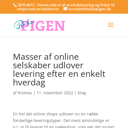
7876 8672 - Denne side er et produktkatalog og linker til
shops med produkterne
kontakt@buksepigen.dk
Masser af online
selskaber udlover
levering efter en enkelt
hverdag
af
thomas
|
11. november 2022
|
blog
En hel del online shops udlover nu en række
forskellige leveringstyper. Det mest almindelige er
p.t. at få leveret til en pakkeshop, som gør det muligt