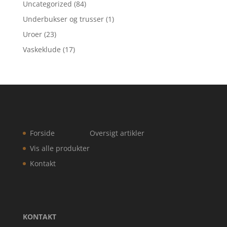
Uncategorized
(84)
Underbukser og trusser
(1)
Uroer
(23)
Vaskeklude
(17)
Forside
Oversigt artikler
Vis alle produkter
Kontakt
KONTAKT