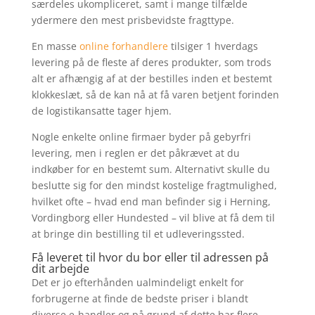
særdeles ukompliceret, samt i mange tilfælde
ydermere den mest prisbevidste fragttype.
En masse
online forhandlere
tilsiger 1 hverdags
levering på de fleste af deres produkter, som trods
alt er afhængig af at der bestilles inden et bestemt
klokkeslæt, så de kan nå at få varen betjent forinden
de logistikansatte tager hjem.
Nogle enkelte online firmaer byder på gebyrfri
levering, men i reglen er det påkrævet at du
indkøber for en bestemt sum. Alternativt skulle du
beslutte sig for den mindst kostelige fragtmulighed,
hvilket ofte – hvad end man befinder sig i Herning,
Vordingborg eller Hundested – vil blive at få dem til
at bringe din bestilling til et udleveringssted.
Få leveret til hvor du bor eller til adressen på
dit arbejde
Det er jo efterhånden ualmindeligt enkelt for
forbrugerne at finde de bedste priser i blandt
diverse e-handler og på grund af dette har flere